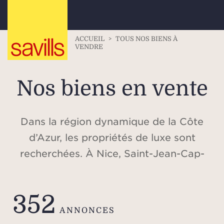
ACCUEIL
>
TOUS NOS BIENS À
VENDRE
Nos biens en vente
Dans la région dynamique de la Côte
d’Azur, les propriétés de luxe sont
recherchées. À Nice, Saint-Jean-Cap-
Ferrat, Beaulieu-sur-Mer, Cap d’Antibes,
Valbonne, Cannes, Saint-Tropez, ou
352
dans les Alpes, à Méribel et à
ANNONCES
Courchevel, découvrez notre sélection