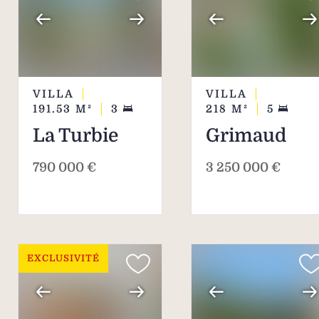
VILLA
VILLA
191.53
M²
3
218
M²
5
La Turbie
Grimaud
790 000 €
3 250 000 €
EXCLUSIVITÉ