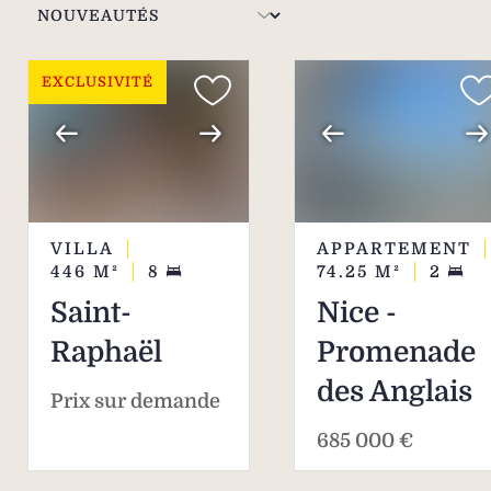
de villas et appartements.
EXCLUSIVITÉ
VILLA
APPARTEMENT
446
M²
8
74.25
M²
2
Saint-
Nice -
Raphaël
Promenade
des Anglais
Prix sur demande
685 000 €