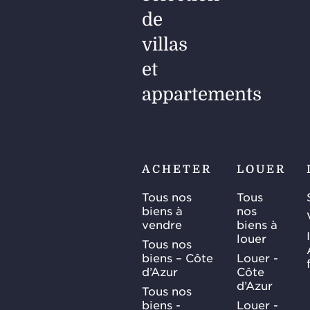
de
villas
et
appartements
ACHETER
LOUER
Tous nos
Tous
biens à
nos
vendre
biens à
louer
Tous nos
biens – Côte
Louer -
d’Azur
Côte
d’Azur
Tous nos
biens -
Louer -