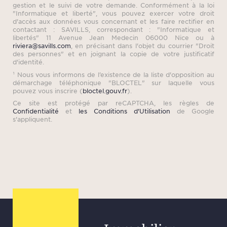
gestion et le suivi de votre demande. Conformément à la loi
"Informatique et liberté", vous pouvez exercer votre droit
d'accès aux données vous concernant et les faire rectifier en
contactant : SAVILLS, correspondant : "Informatique et
libertés" 11 Avenue Jean Medecin 06000 Nice ou à
riviera@savills.com
, en précisant dans l'objet du courrier "Droit
des personnes" et en joignant la copie de votre justificatif
d'identité.
¹ Nous vous informons de l’existence de la liste d'opposition au
démarchage téléphonique "BLOCTEL" sur laquelle vous
pouvez vous inscrire (
bloctel.gouv.fr
).
Ce site est protégé par reCAPTCHA, les règles de
Confidentialité
et
les Conditions d'Utilisation
de Google
s'appliquent.