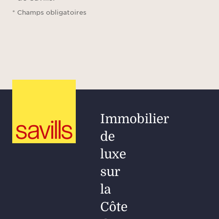
* Champs obligatoires
Immobilier
de
luxe
sur
la
Côte