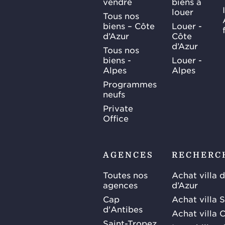
vendre
biens à
louer
Tous nos
biens – Côte
Louer -
d’Azur
Côte
d’Azur
Tous nos
biens -
Louer -
Alpes
Alpes
Programmes
neufs
Private
Office
AGENCES
RECHERC
Toutes nos
Achat villa 
agences
d’Azur
Cap
Achat villa 
d'Antibes
Achat villa 
Saint-Tropez