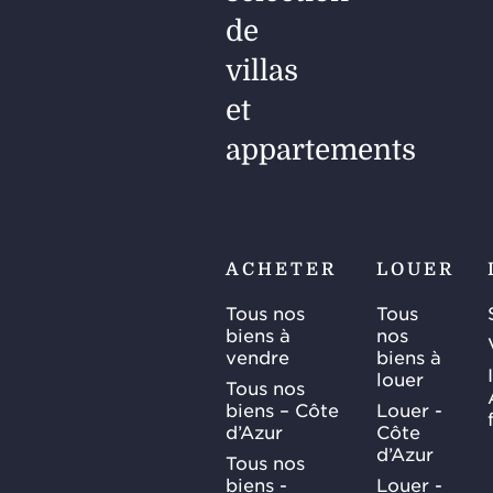
de
villas
et
appartements
ACHETER
LOUER
Tous nos
Tous
biens à
nos
vendre
biens à
louer
Tous nos
biens – Côte
Louer -
d’Azur
Côte
d’Azur
Tous nos
biens -
Louer -