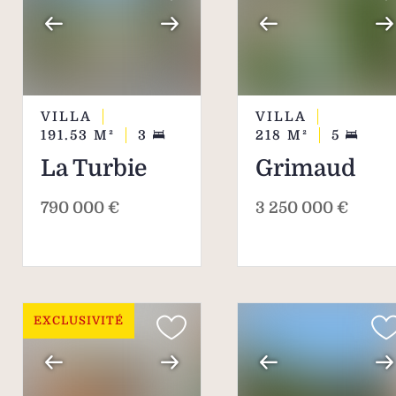
VILLA
VILLA
191.53
M²
3
218
M²
5
La Turbie
Grimaud
790 000 €
3 250 000 €
EXCLUSIVITÉ