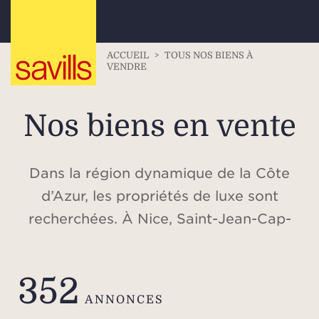
ACCUEIL
>
TOUS NOS BIENS À
VENDRE
Nos biens en vente
Dans la région dynamique de la Côte
d’Azur, les propriétés de luxe sont
recherchées. À Nice, Saint-Jean-Cap-
Ferrat, Beaulieu-sur-Mer, Cap d’Antibes,
Valbonne, Cannes, Saint-Tropez, ou
352
dans les Alpes, à Méribel et à
ANNONCES
Courchevel, découvrez notre sélection