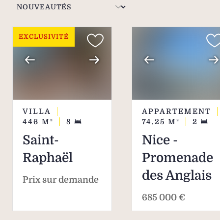
de villas et appartements.
EXCLUSIVITÉ
VILLA
APPARTEMENT
446
M²
8
74.25
M²
2
Saint-
Nice -
Raphaël
Promenade
des Anglais
Prix sur demande
685 000 €