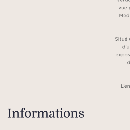
vue 
Médi
Situé 
d’u
expos
d
L’e
pri
esp
part
Informations
ra
sépar