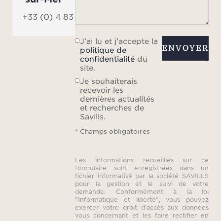
+33 (0) 4 83 84 84 84
J’ai lu et j’accepte la
ENVOYER
politique de
confidentialité
du
site.
Je souhaiterais
recevoir les
dernières actualités
et recherches de
Savills.
* Champs obligatoires
Les informations recueillies sur ce
formulaire sont enregistrées dans un
fichier informatisé par la société SAVILLS
pour la gestion et le suivi de votre
demande. Conformément à la loi
"Informatique et liberté", vous pouvez
exercer votre droit d'accès aux données
vous concernant et les faire rectifier en