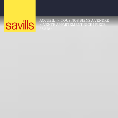
ACCUEIL
>
TOUS NOS BIENS À VENDRE
>
VENTE APPARTEMENT NICE 1 PIÈCE
38.2 M²