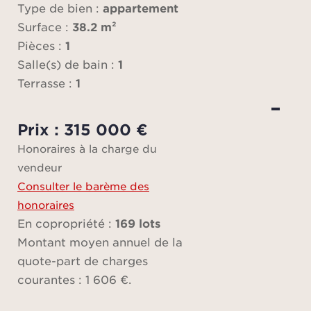
des 
Type de bien :
appartement
Surface :
38.2 m²
Idéal
Pièces :
1
Salle(s) de bain :
1
trans
Terrasse :
1
app
pi
Prix : 315 000 €
i
Honoraires à la charge du
reche
vendeur
Consulter le barème des
Au sei
honoraires
et
En copropriété :
169 lots
bén
Montant moyen annuel de la
cave
quote-part de charges
fermé
courantes : 1 606 €.
Saisis