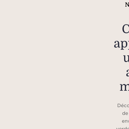
N
ap
m
Déco
de
en
verdo