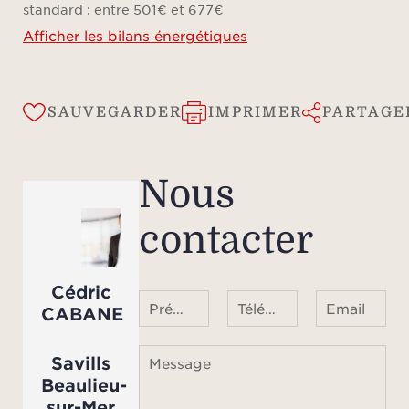
standard : entre 501€ et 677€
Afficher les bilans énergétiques
SAUVEGARDER
IMPRIMER
PARTAGE
Nous
contacter
Cédric
Prénom Nom
Téléphone ¹
Email
CABANE
Savills
Message
Beaulieu-
sur-Mer