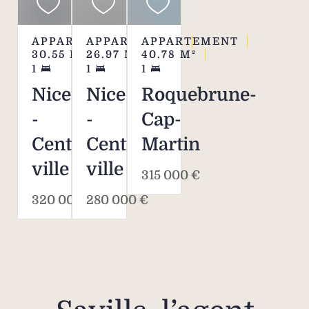
APPARTEMENT
APPARTEMENT
APPARTEMENT
30.55
M²
26.97
M²
40.78
M²
1
1
1
Nice
Nice
Roquebrune-
-
-
Cap-
Centre
Centre
Martin
ville
ville
315 000 €
320 000 €
280 000 €