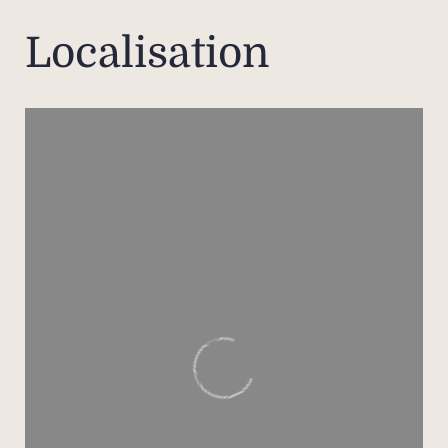
dans
Localisation
seul
du