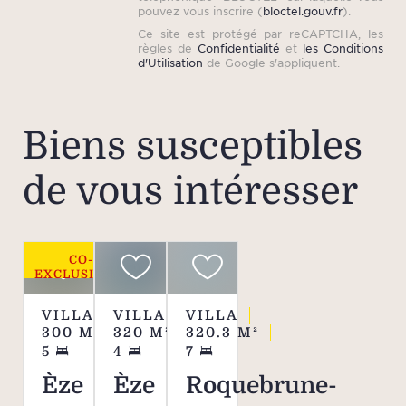
pouvez vous inscrire (
bloctel.gouv.fr
).
Ce site est protégé par reCAPTCHA, les
règles de
Confidentialité
et
les Conditions
d'Utilisation
de Google s'appliquent.
Biens susceptibles
de vous intéresser
CO-
EXCLUSIVITÉ
VILLA
VILLA
VILLA
300
M²
320
M²
320.3
M²
5
4
7
Èze
Èze
Roquebrune-