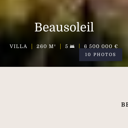
Beausoleil
VILLA
260
M²
5
6 500 000 €
10 PHOTOS
B