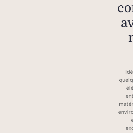
co
av
Id
quelq
él
en
matér
envir
exc