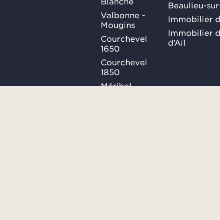
Blanche
Beaulieu-su
Valbonne -
Immobilier d
Mougins
Immobilier d
Courchevel
d’Ail
1650
Courchevel
1850
Méribel
Ma Sélection
Plan du site
Conditions générales
SUIVEZ-
NOUS
Confidentialités
Consulter le barème des honor
Gestion des cookies