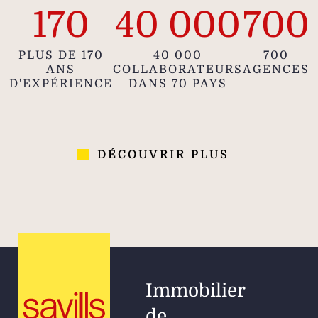
170
40 000
700
PLUS DE 170
40 000
700
ANS
COLLABORATEURS
AGENCES
D'EXPÉRIENCE
DANS 70 PAYS
DÉCOUVRIR PLUS
Immobilier
de