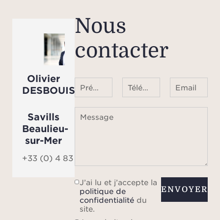
Nous
contacter
Olivier
Prénom Nom
Téléphone ¹
Email
DESBOUIS
Savills
Message
Beaulieu-
sur-Mer
+33 (0) 4 83 84 84 84
J’ai lu et j’accepte la
ENVOYER
politique de
confidentialité
du
site.