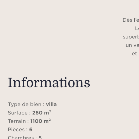
Dès l’
L
super
un va
et
prolo
Une 
Informations
En
cham
Type de bien :
villa
a
Surface :
260 m²
Terrain :
1100 m²
La p
Pièces :
6
une
Chambres :
5