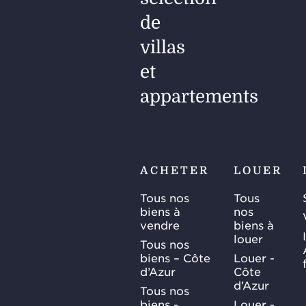
de
villas
et
appartements
ACHETER
LOUER
Tous nos
Tous
biens à
nos
vendre
biens à
louer
Tous nos
biens – Côte
Louer -
d’Azur
Côte
d’Azur
Tous nos
biens -
Louer -