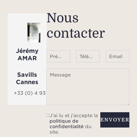
Nous
contacter
Jérémy
Prénom Nom
Téléphone ¹
Email
AMAR
Savills
Message
Cannes
+33 (0) 4 93 68 08 01
J’ai lu et j’accepte la
ENVOYER
politique de
confidentialité
du
site.