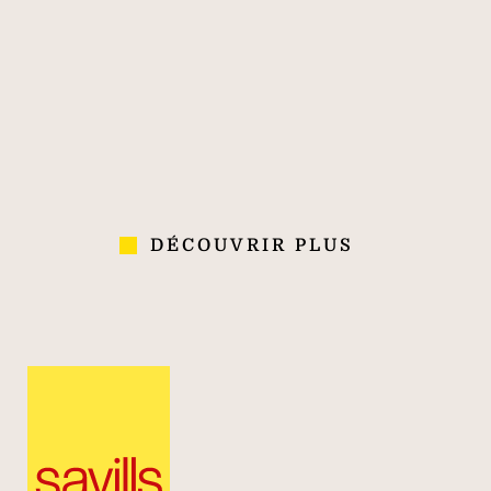
170
40 000
700
PLUS DE 170
40 000
700
ANS
COLLABORATEURS
AGENCES
D'EXPÉRIENCE
DANS 70 PAYS
DÉCOUVRIR PLUS
Immobilier