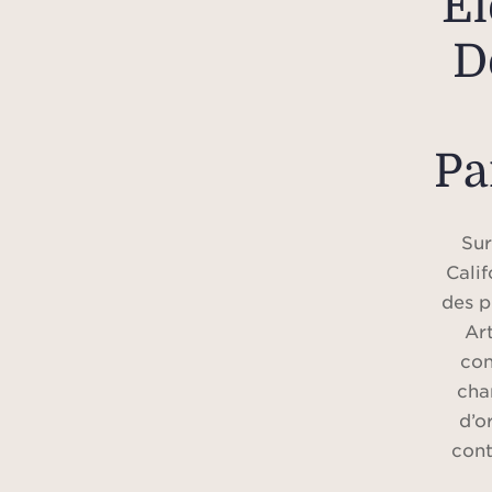
Él
D
Pa
Sur
Calif
des p
Ar
con
cha
d’o
cont