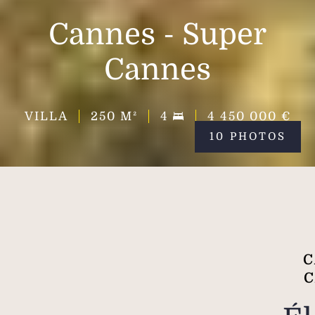
Cannes - Super
Cannes
VILLA
250
M²
4
4 450 000 €
10 PHOTOS
C
C