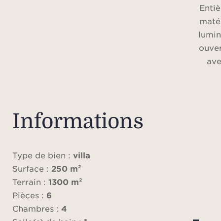
Enti
matér
lumin
ouver
ave
Médite
gamm
mang
Informations
de
Type de bien :
villa
L’e
Surface :
250 m²
som
Terrain :
1300 m²
avec d
Pièces :
6
bain
Chambres :
4
suit