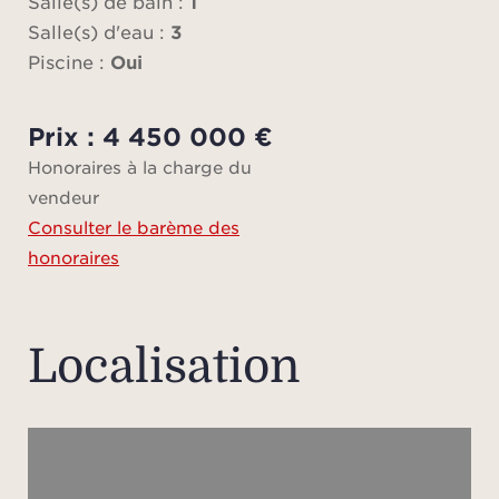
Salle(s) de bain :
1
deux 
Salle(s) d'eau :
3
en re
Piscine :
Oui
d’un 
Prix : 4 450 000 €
À l’e
Honoraires à la charge du
piscin
vendeur
Consulter le barème des
com
honoraires
À pro
Localisation
B
intern
incar
de 
quart