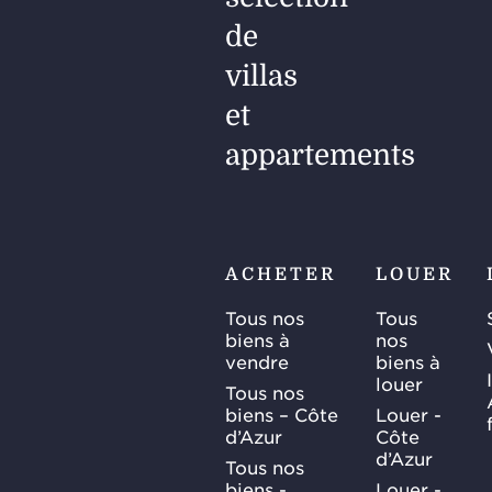
de
villas
et
appartements
ACHETER
LOUER
Tous nos
Tous
biens à
nos
vendre
biens à
louer
Tous nos
biens – Côte
Louer -
d’Azur
Côte
d’Azur
Tous nos
biens -
Louer -