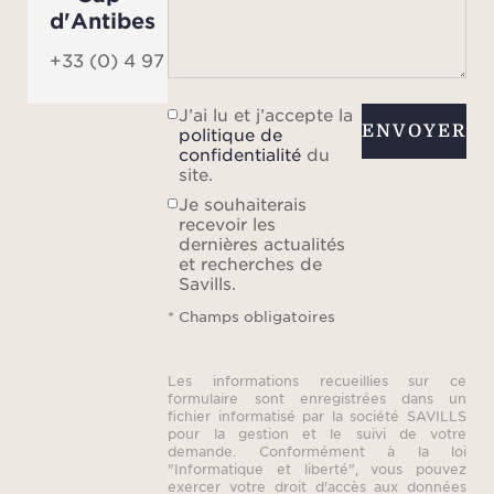
son p
d'Antibes
par
+33 (0) 4 97 06 06 90
écrin 
e
J’ai lu et j’accepte la
priv
ENVOYER
politique de
confidentialité
du
site.
Je souhaiterais
Un 
recevoir les
histoi
dernières actualités
et recherches de
d
Savills.
pro
* Champs obligatoires
Les informations recueillies sur ce
formulaire sont enregistrées dans un
fichier informatisé par la société SAVILLS
pour la gestion et le suivi de votre
demande. Conformément à la loi
"Informatique et liberté", vous pouvez
exercer votre droit d'accès aux données