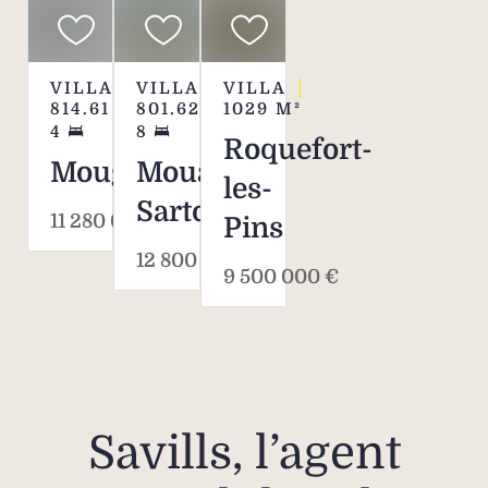
VILLA
VILLA
VILLA
814.61
M²
801.62
M²
1029
M²
4
8
Roquefort-
Mougins
Mouans-
les-
Sartoux
11 280 000 €
Pins
12 800 000 €
9 500 000 €
Savills, l’agent