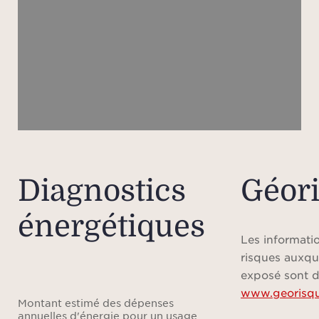
bains
Une sa
une t
à pr
cli
À l’
offr
avec 
Diagnostics
Géor
compr
énergétiques
salle
Cin
Les informatio
chacu
risques auxqu
bains,
exposé sont d
www.georisqu
Montant estimé des dépenses
annuelles d'énergie pour un usage