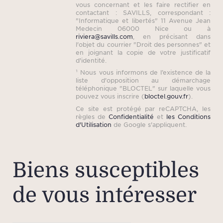
vous concernant et les faire rectifier en
contactant : SAVILLS, correspondant :
"Informatique et libertés" 11 Avenue Jean
Medecin 06000 Nice ou à
riviera@savills.com
, en précisant dans
l'objet du courrier "Droit des personnes" et
en joignant la copie de votre justificatif
d'identité.
¹ Nous vous informons de l’existence de la
liste d'opposition au démarchage
téléphonique "BLOCTEL" sur laquelle vous
pouvez vous inscrire (
bloctel.gouv.fr
).
Ce site est protégé par reCAPTCHA, les
règles de
Confidentialité
et
les Conditions
d'Utilisation
de Google s'appliquent.
Biens susceptibles
de vous intéresser