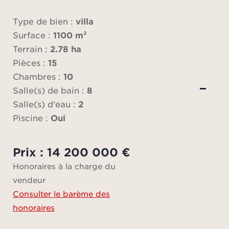
pour 
Type de bien :
villa
Surface :
1100 m²
Dès 
Terrain :
2.78 ha
révè
Pièces :
15
Chambres :
10
soph
Salle(s) de bain :
8
cour 
Salle(s) d'eau :
2
une 
Piscine :
Oui
un
c
Prix : 14 200 000 €
h
Honoraires à la charge du
massa
vendeur
de f
Consulter le barème des
v
honoraires
compl
réce