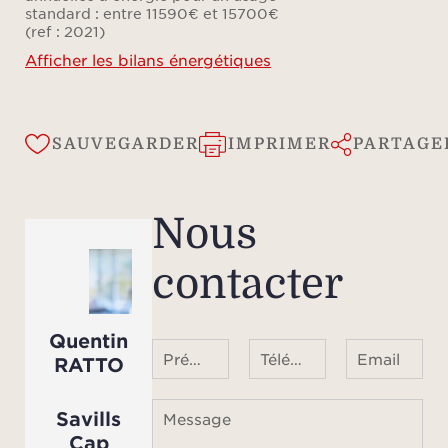
standard : entre 11590€ et 15700€
La 
(ref : 2021)
égal
Afficher les bilans énergétiques
gard
app
SAUVEGARDER
IMPRIMER
PARTAGE
cham
bain
sal
Nous
chamb
avec 
contacter
ainsi
acc
Quentin
Prénom Nom
Téléphone ¹
Email
RATTO
Enfin
Savills
Message
mètr
Cap