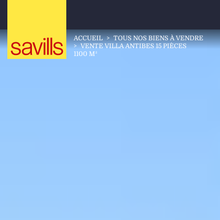
ACCUEIL
>
TOUS NOS BIENS À VENDRE
>
VENTE VILLA ANTIBES 15 PIÈCES
1100 M²