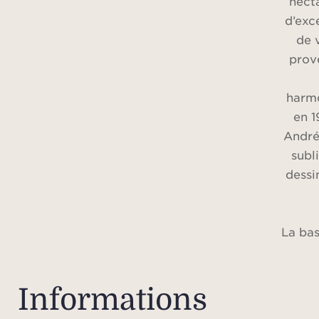
hecta
d’exc
de 
prov
harmo
en 1
André 
subl
dessi
La bas
su
d’env
des 
Informations
une 