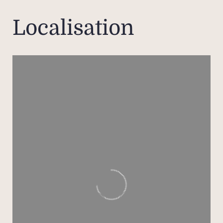
entiè
Localisation
Au rez
de vi
sur l’e
O
s
rece
plus
élég
prolo
cuisin
comp
cham