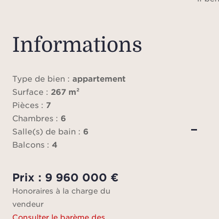
idéal
Informations
Hon
Bar
Type de bien :
appartement
trans
Surface :
267 m²
Pièces :
7
Chambres :
6
Veu
Salle(s) de bain :
6
n’in
Balcons :
4
précis
mesu
Prix : 9 960 000 €
les in
Honoraires à la charge du
tit
vendeur
Consulter le barème des