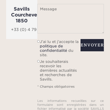
Savills
Message
Courchevel
1850
+33 (0) 4 79 06 22 65
J’ai lu et j’accepte la
ENVOYER
politique de
confidentialité
du
site.
Je souhaiterais
recevoir les
dernières actualités
et recherches de
Savills.
* Champs obligatoires
Les informations recueillies sur ce
formulaire sont enregistrées dans un
fichier informatisé par la société SAVILLS