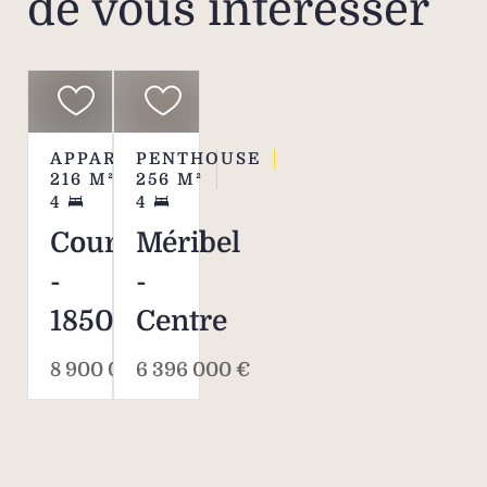
de vous intéresser
APPARTEMENT
PENTHOUSE
216
M²
256
M²
4
4
Courchevel
Méribel
-
-
1850
Centre
8 900 000 €
6 396 000 €