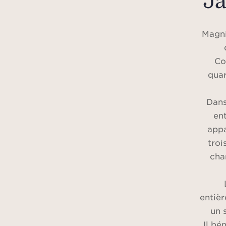
Ja
Magni
Co
quar
Dans
en
appa
troi
cha
entiè
un 
Il bé