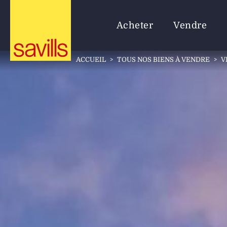
Acheter
Vendre
ACCUEIL
>
TOUS NOS BIENS À VENDRE
>
V