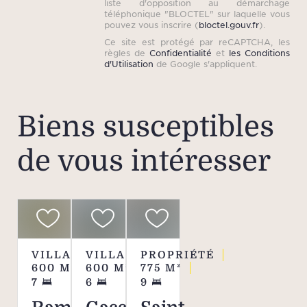
de lo
liste d'opposition au démarchage
téléphonique "BLOCTEL" sur laquelle vous
e
pouvez vous inscrire (
bloctel.gouv.fr
).
Ce site est protégé par reCAPTCHA, les
règles de
Confidentialité
et
les Conditions
d'Utilisation
de Google s'appliquent.
Veui
pla
l’em
Biens susceptibles
du bi
le
de vous intéresser
appr
inf
fourni
VILLA
VILLA
PROPRIÉTÉ
600
M²
600
M²
775
M²
7
6
9