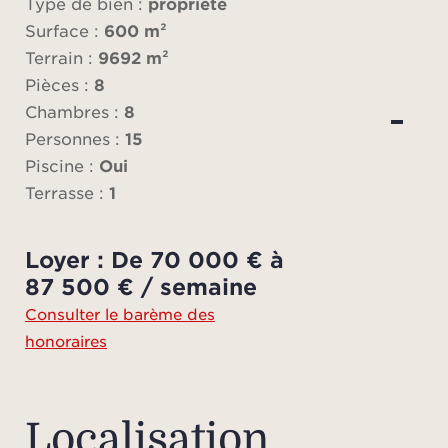
120 
Type de bien :
propriété
salon 
Surface :
600 m²
une 
Terrain :
9692 m²
pr
Pièces :
8
larg
Chambres :
8
cuis
Personnes :
15
équip
Piscine :
Oui
à ell
Terrasse :
1
ter
idéa
Loyer : De 70 000 € à
ombra
87 500 € / semaine
Consulter le barème des
La p
honoraires
sept c
chac
sa 
Localisation
offra