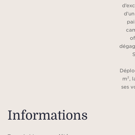
d’exc
d’un
pai
cam
of
dégagé
S
Déplo
m², l
ses v
et
raffin
un élé
Informations
men
espace