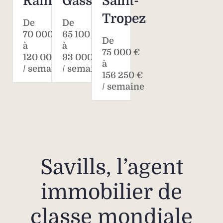
Ramatuelle
Gassin
Saint-
Tropez
De
De
70 000 €
65 100 €
De
à
à
75 000 €
120 000 €
93 000 €
à
/ semaine
/ semaine
156 250 €
/ semaine
Savills, l’agent
immobilier de
classe mondiale