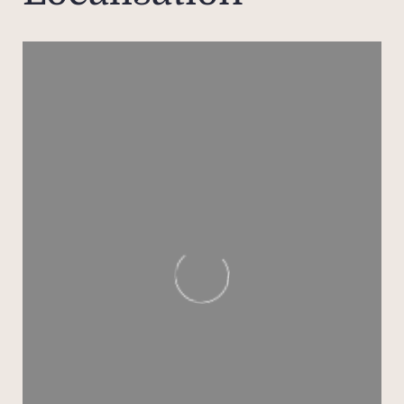
intim
sui
dis
jacuz
sur 
une
Pensé
vi
conte
offr
comp
bien-ê
ave
ciném
comp
hamma