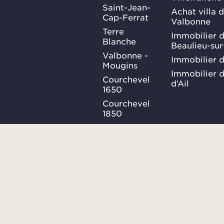
Saint-Jean-
Achat villa 
Cap-Ferrat
Valbonne
Terre
Immobilier d
Blanche
Beaulieu-su
Valbonne -
Immobilier d
Mougins
Immobilier d
Courchevel
d’Ail
1650
Courchevel
1850
Méribel
Ma Sélection
Plan du site
Conditions générales
SUIVEZ-
NOUS
Confidentialités
Consulter le barème des honor