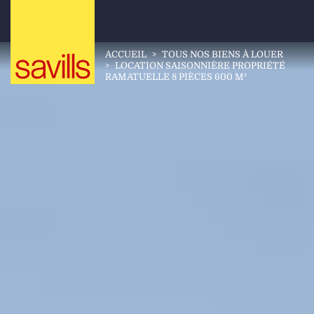
ACCUEIL
>
TOUS NOS BIENS À LOUER
>
LOCATION SAISONNIÈRE PROPRIÉTÉ
RAMATUELLE 8 PIÈCES 600 M²