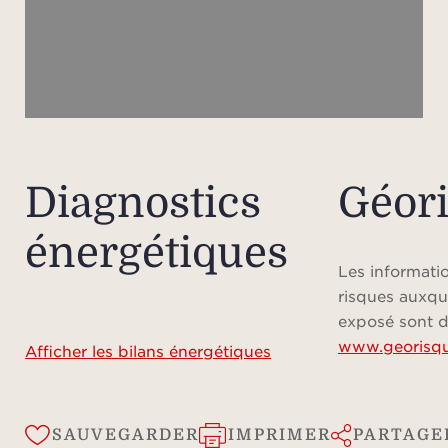
s
enti
À 
espac
plei
Diagnostics
Géor
excep
énergétiques
pisc
espac
Les informatio
e
risques auxqu
per
exposé sont d
www.georisqu
deux r
Afficher les bilans énergétiques
indé
person
SAUVEGARDER
IMPRIMER
PARTAGE