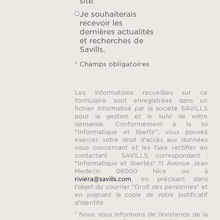
site.
Les
Je souhaiterais
fonct
recevoir les
dernières actualités
de lo
et recherches de
tari
Savills.
rense
* Champs obligatoires
: nou
nous
Les informations recueillies sur ce
formulaire sont enregistrées dans un
tou
fichier informatisé par la société SAVILLS
pour la gestion et le suivi de votre
demande. Conformément à la loi
Veuil
"Informatique et liberté", vous pouvez
exercer votre droit d'accès aux données
fr
vous concernant et les faire rectifier en
su
contactant : SAVILLS, correspondant :
"Informatique et libertés" 11 Avenue Jean
Medecin 06000 Nice ou à
riviera@savills.com
, en précisant dans
Honor
l'objet du courrier "Droit des personnes" et
la ch
en joignant la copie de votre justificatif
d'identité.
Barèm
¹ Nous vous informons de l’existence de la