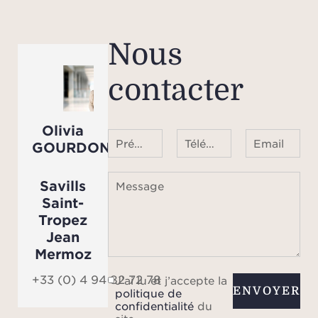
dou
Nous
Cett
contacter
con
confo
d’exc
Olivia
expé
Prénom Nom
Téléphone ¹
Email
GOURDON
uni
immé
Savills
Message
Saint-
Tropez
Jean
Mermoz
d'e
+33 (0) 4 94 82 72 78
J’ai lu et j’accepte la
ENVOYER
83
politique de
confidentialité
du