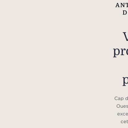
ANT
D
V
pr
Cap d
Oues
exce
ce