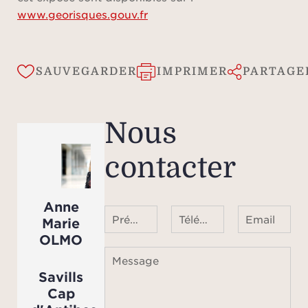
du bi
www.georisques.gouv.fr
le
appr
inf
SAUVEGARDER
IMPRIMER
PARTAGE
fo
indic
Nous
contacter
Anne
Prénom Nom
Téléphone ¹
Email
Marie
OLMO
Message
Savills
Cap