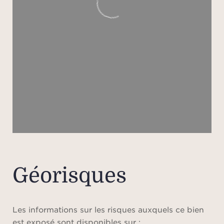
in
cons
Veuil
fr
su
Honor
la ch
Barèm
de lo
e
Géorisques
Veuil
pla
Les informations sur les risques auxquels ce bien
l’em
est exposé sont disponibles sur :