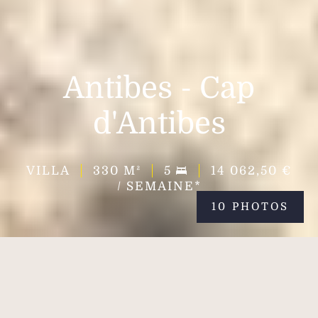
Antibes - Cap
d'Antibes
VILLA
330
M²
5
14 062,50 €
/ SEMAINE*
10 PHOTOS