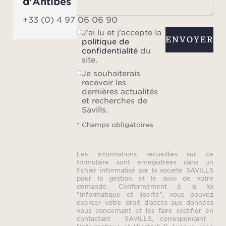
d'Antibes
+33 (0) 4 97 06 06 90
J’ai lu et j’accepte la
ENVOYER
politique de
confidentialité
du
site.
Je souhaiterais
recevoir les
dernières actualités
et recherches de
Savills.
* Champs obligatoires
Les informations recueillies sur ce
formulaire sont enregistrées dans un
fichier informatisé par la société SAVILLS
pour la gestion et le suivi de votre
demande. Conformément à la loi
"Informatique et liberté", vous pouvez
exercer votre droit d'accès aux données
vous concernant et les faire rectifier en
contactant : SAVILLS, correspondant :