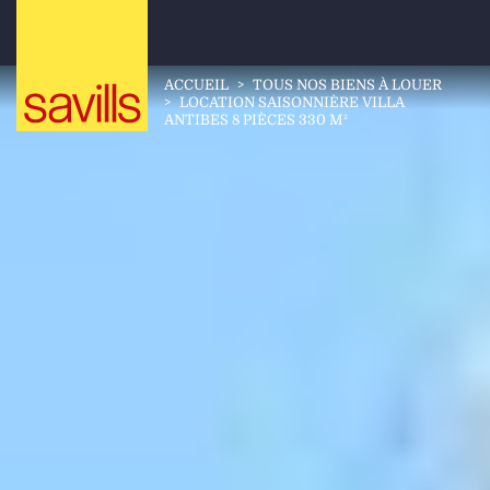
ACCUEIL
>
TOUS NOS BIENS À LOUER
>
LOCATION SAISONNIÈRE VILLA
ANTIBES 8 PIÈCES 330 M²