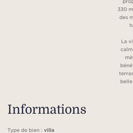
pro
330 m
des m
h
La vi
calm
mèt
bénéf
terra
bell
La m
Informations
un spa
sall
che
Type de bien :
villa