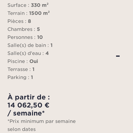
télé,
Surface :
330 m²
quatr
Terrain :
1500 m²
ou
Pièces :
8
bu
Chambres :
5
Personnes :
10
Salle(s) de bain :
1
A
Salle(s) d'eau :
4
Piscine :
Oui
co
Terrasse :
1
chamb
Parking :
1
bains
et
À partir de :
égale
14 062,50 €
/ semaine*
*Prix minimum par semaine
Jard
selon dates
d'env