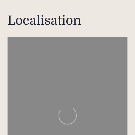
pé
locat
Localisation
vous 
nous
po
dem
tari
Veui
que d
l
suppl
s’ap
Ho
d’ag
ch
lo
Bar