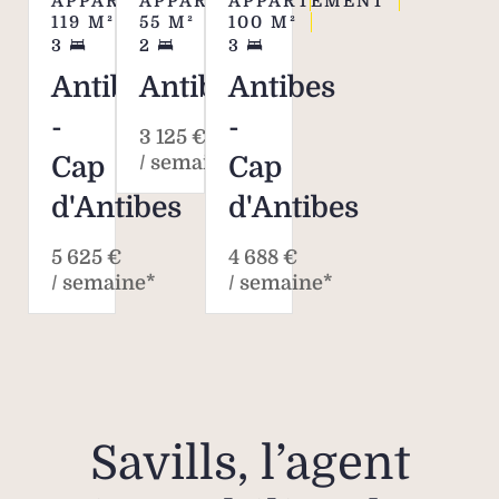
APPARTEMENT
APPARTEMENT
APPARTEMENT
119
M²
55
M²
100
M²
3
2
3
Antibes
Antibes
Antibes
-
-
3 125 €
Cap
/ semaine*
Cap
d'Antibes
d'Antibes
5 625 €
4 688 €
/ semaine*
/ semaine*
Savills, l’agent