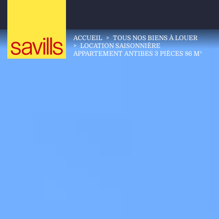
ACCUEIL
>
TOUS NOS BIENS À LOUER
>
LOCATION SAISONNIÈRE
APPARTEMENT ANTIBES 3 PIÈCES 86 M²