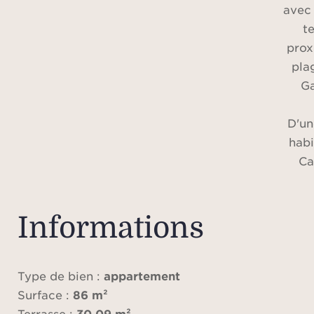
avec 
te
prox
pla
Ga
D'un
habi
Ca
86.
comp
ent
Informations
toil
séjour
à ma
Type de bien :
appartement
c
Surface :
86 m²
indé
Terrasse :
30.09 m²