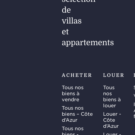
de
villas
et
appartements
ACHETER
LOUER
Tous nos
Tous
biens à
nos
vendre
biens à
louer
Tous nos
biens – Côte
Louer -
d’Azur
Côte
d’Azur
Tous nos
biens -
Louer -