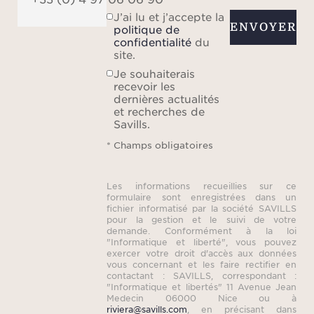
J’ai lu et j’accepte la
ENVOYER
politique de
confidentialité
du
site.
Je souhaiterais
recevoir les
dernières actualités
et recherches de
Savills.
* Champs obligatoires
Les informations recueillies sur ce
formulaire sont enregistrées dans un
fichier informatisé par la société SAVILLS
pour la gestion et le suivi de votre
demande. Conformément à la loi
"Informatique et liberté", vous pouvez
exercer votre droit d'accès aux données
vous concernant et les faire rectifier en
contactant : SAVILLS, correspondant :
"Informatique et libertés" 11 Avenue Jean
Medecin 06000 Nice ou à
riviera@savills.com
, en précisant dans