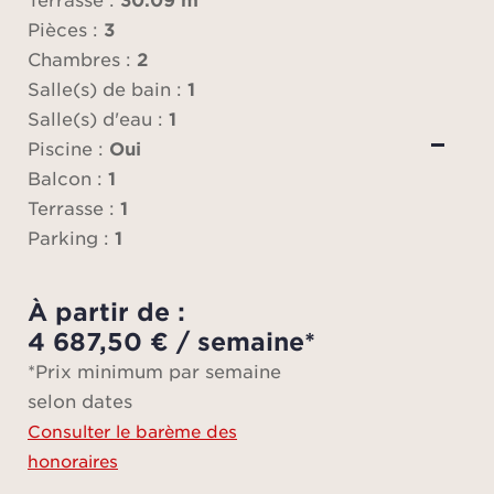
ouvra
Pièces :
3
terr
Chambres :
2
m² en
Salle(s) de bain :
1
cham
Salle(s) d'eau :
1
une
Piscine :
Oui
bai
Balcon :
1
salle 
Terrasse :
1
b
Parking :
1
Un
À partir de :
ex
4 687,50 € / semaine*
com
*Prix minimum par semaine
selon dates
Consulter le barème des
Les p
honoraires
en fon