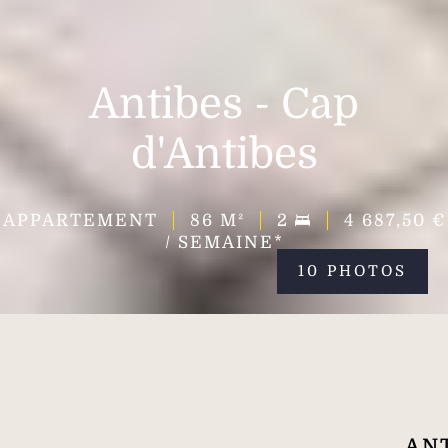
Antibes - Cap
d'Antibes
APPARTEMENT
86
M²
2
4 687,50 €
/ SEMAINE*
10 PHOTOS
ANT