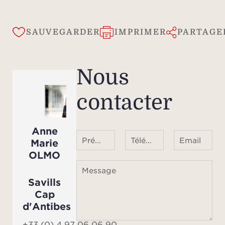
uni
SAUVEGARDER
IMPRIMER
PARTAGE
Nous
contacter
Anne
Prénom Nom
Téléphone ¹
Email
Marie
OLMO
Message
Savills
Cap
d'Antibes
+33 (0) 4 97 06 06 90