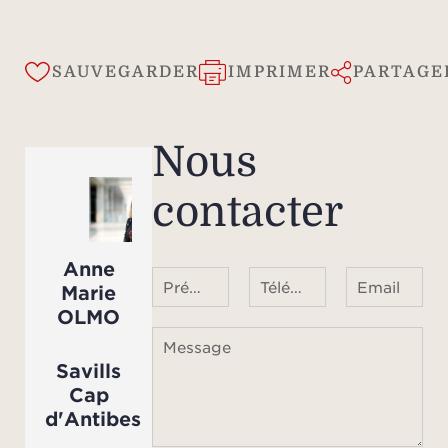
SAUVEGARDER
IMPRIMER
PARTAGE
Nous
contacter
Anne
Prénom Nom
Téléphone ¹
Email
Marie
OLMO
Message
Savills
Cap
d'Antibes