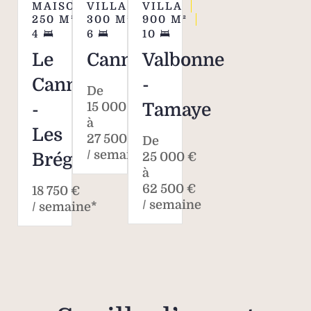
MAISON
VILLA
VILLA
250
M²
300
M²
900
M²
4
6
10
Le
Cannes
Valbonne
Cannet
-
De
-
15 000 €
Tamaye
à
Les
27 500 €
De
/ semaine
Bréguières
25 000 €
à
62 500 €
18 750 €
/ semaine
/ semaine*