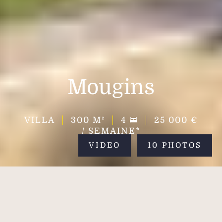
Mougins
VILLA
300
M²
4
25 000 €
/ SEMAINE*
VIDEO
10 PHOTOS