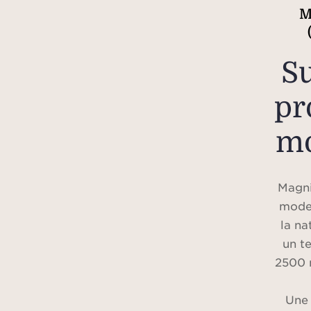
M
S
pr
m
Magni
moder
la na
un te
2500 
Une 