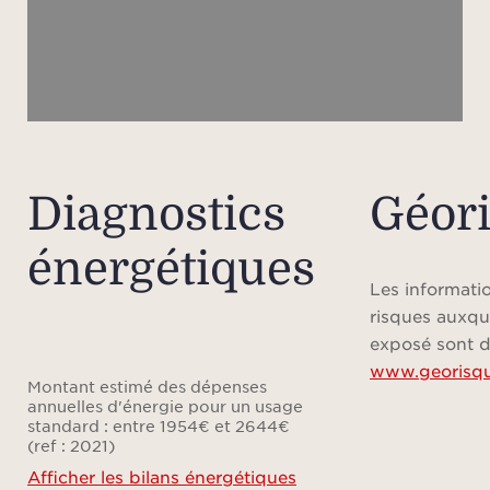
Veuil
plan
l’emp
du bi
les
appr
Diagnostics
Géor
inf
énergétiques
fo
indic
Les informatio
risques auxqu
exposé sont d
www.georisqu
Montant estimé des dépenses
annuelles d'énergie pour un usage
standard : entre 1954€ et 2644€
(ref : 2021)
Afficher les bilans énergétiques