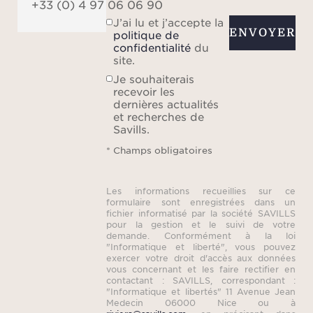
+33 (0) 4 97 06 06 90
J’ai lu et j’accepte la
ENVOYER
politique de
confidentialité
du
site.
Je souhaiterais
recevoir les
dernières actualités
et recherches de
Savills.
* Champs obligatoires
Les informations recueillies sur ce
formulaire sont enregistrées dans un
fichier informatisé par la société SAVILLS
pour la gestion et le suivi de votre
demande. Conformément à la loi
"Informatique et liberté", vous pouvez
exercer votre droit d'accès aux données
vous concernant et les faire rectifier en
contactant : SAVILLS, correspondant :
"Informatique et libertés" 11 Avenue Jean
Medecin 06000 Nice ou à