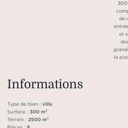
300 
comp
de-
entrée
et 
do
grande
la pis
entiè
toi
invité
Informations
et 
Le p
Type de bien :
villa
co
Surface :
300 m²
cham
Terrain :
2500 m²
avec s
Pièces :
8