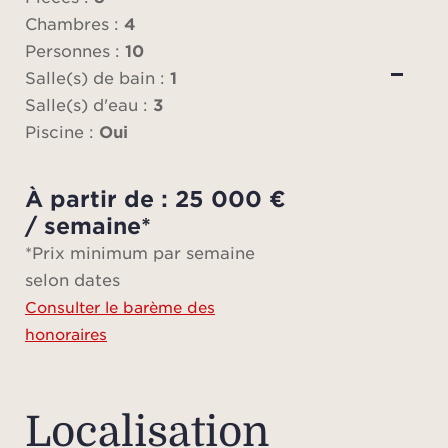
toil
Chambres :
4
ch
Personnes :
10
chac
Salle(s) de bain :
1
douch
Salle(s) d'eau :
3
et
Piscine :
Oui
Une
À partir de : 25 000 €
avec 
/ semaine*
une 
*Prix minimum par semaine
salle
selon dates
garag
Consulter le barème des
comp
honoraires
Int
Localisation
Les 