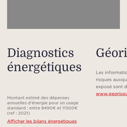
Barèm
trans
lig
Veuil
Diagnostics
Géor
énergétiques
l’em
bie
Les informatio
risques auxqu
ap
exposé sont d
www.georisqu
infor
Montant estimé des dépenses
annuelles d'énergie pour un usage
standard : entre 8490€ et 11500€
(ref : 2021)
Afficher les bilans énergétiques