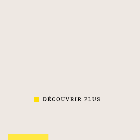
classe mondiale
170
40 000
700
PLUS DE 170
40 000
700
ANS
COLLABORATEURS
AGENCES
D'EXPÉRIENCE
DANS 70 PAYS
DÉCOUVRIR PLUS