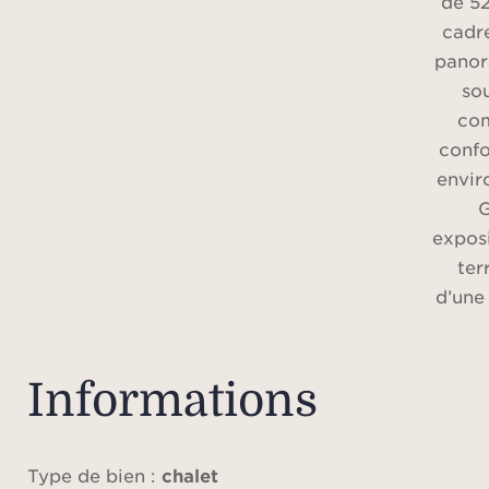
de 52
cadre
panor
sou
com
confo
envir
G
exposi
ter
d’une
et
consta
Informations
À l
cathé
Type de bien :
chalet