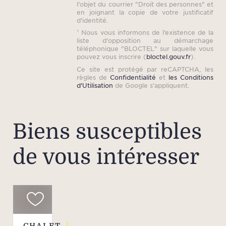
l'objet du courrier "Droit des personnes" et
en joignant la copie de votre justificatif
d'identité.
¹ Nous vous informons de l’existence de la
liste d'opposition au démarchage
téléphonique "BLOCTEL" sur laquelle vous
pouvez vous inscrire (
bloctel.gouv.fr
).
Ce site est protégé par reCAPTCHA, les
règles de
Confidentialité
et
les Conditions
d'Utilisation
de Google s'appliquent.
Biens susceptibles
de vous intéresser
CHALET