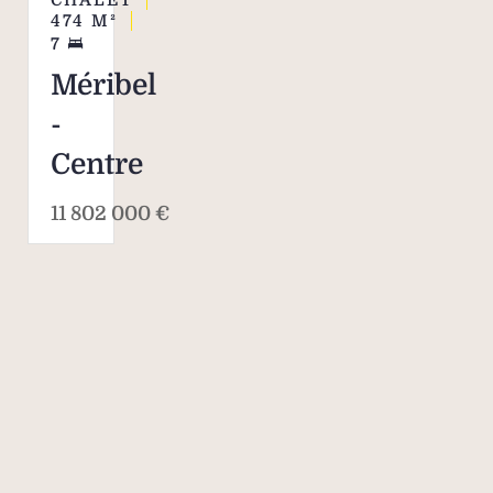
474
M²
7
Méribel
-
Centre
11 802 000 €
Savills, l’agent
immobilier de