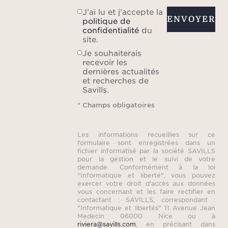
J’ai lu et j’accepte la
ENVOYER
politique de
confidentialité
du
site.
Je souhaiterais
recevoir les
dernières actualités
et recherches de
Savills.
* Champs obligatoires
Les informations recueillies sur ce
formulaire sont enregistrées dans un
fichier informatisé par la société SAVILLS
pour la gestion et le suivi de votre
demande. Conformément à la loi
"Informatique et liberté", vous pouvez
exercer votre droit d'accès aux données
vous concernant et les faire rectifier en
contactant : SAVILLS, correspondant :
"Informatique et libertés" 11 Avenue Jean
Medecin 06000 Nice ou à
riviera@savills.com
, en précisant dans