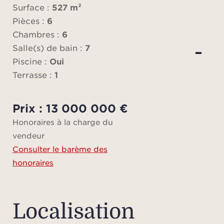
con
Surface :
527 m²
espa
Pièces :
6
prolo
Chambres :
6
aux
Salle(s) de bain :
7
salle 
Piscine :
Oui
la cu
Terrasse :
1
sépar
r
Prix : 13 000 000 €
él
Honoraires à la charge du
disp
vendeur
en sui
Consulter le barème des
c
honoraires
oc
pr
gamm
Localisation
Pour