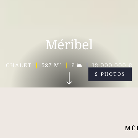
Méribel
CHALET
527
M²
6
13 000 000 €
2 PHOTOS
MÉR