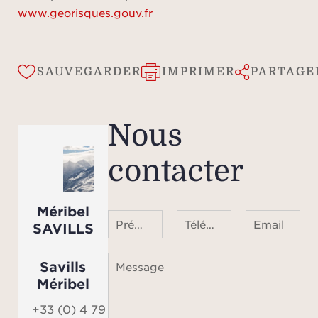
www.georisques.gouv.fr
SAUVEGARDER
IMPRIMER
PARTAGE
Nous
contacter
Méribel
Prénom Nom
Téléphone ¹
Email
SAVILLS
Savills
Message
Méribel
+33 (0) 4 79 07 31 55