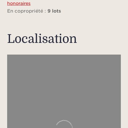
honoraires
En copropriété :
9 lots
Veu
n’in
Localisation
précis
mesu
les in
tit
Ce bi
récup
fr