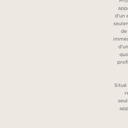
Pro
app
d’un 
seule
de 
imméd
d’un
quo
prof
Situé
r
seu
app
c
fo