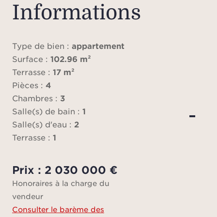
lumin
Informations
troi
bain e
Type de bien :
appartement
Surface :
102.96 m²
D
Terrasse :
17 m²
prolo
Pièces :
4
L’app
Chambres :
3
une 
Salle(s) de bain :
1
une 
Salle(s) d'eau :
2
déd
Terrasse :
1
o
Hon
Prix : 2 030 000 €
Honoraires à la charge du
vendeur
Bar
Consulter le barème des
trans