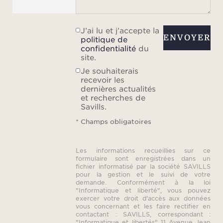
J’ai lu et j’accepte la
ENVOYER
politique de
confidentialité
du
site.
Je souhaiterais
recevoir les
dernières actualités
et recherches de
Savills.
* Champs obligatoires
Les informations recueillies sur ce
formulaire sont enregistrées dans un
fichier informatisé par la société SAVILLS
pour la gestion et le suivi de votre
demande. Conformément à la loi
"Informatique et liberté", vous pouvez
exercer votre droit d'accès aux données
vous concernant et les faire rectifier en
contactant : SAVILLS, correspondant :
"Informatique et libertés" 11 Avenue Jean