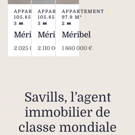
APPARTEMENT
APPARTEMENT
APPARTEMENT
105.85
M²
105.85
M²
97.9
M²
3
3
2
Méribel
Méribel
Méribel
2 025 000 €
2 110 000 €
1 860 000 €
Savills, l’agent
immobilier de
classe mondiale