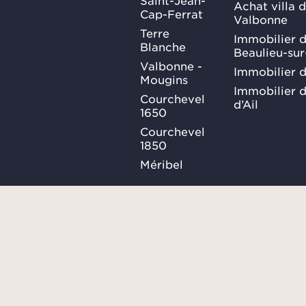
Saint-Jean-
Achat villa 
Cap-Ferrat
Valbonne
Terre
Immobilier d
Blanche
Beaulieu-su
Valbonne -
Immobilier d
Mougins
Immobilier d
Courchevel
d’Ail
1650
Courchevel
1850
Méribel
Ma Sélection
Plan du site
Conditions générales
SUIVEZ-
NOUS
Confidentialités
Consulter le barème des honor