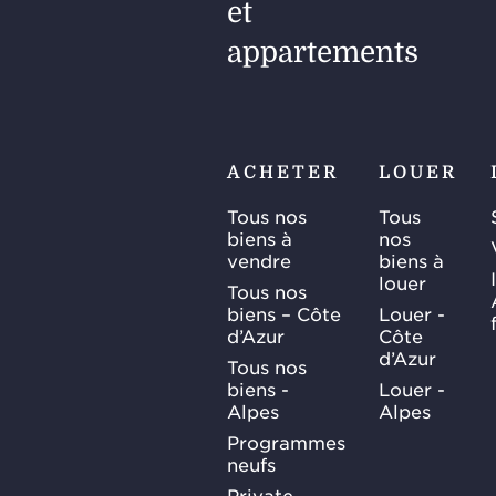
et
appartements
ACHETER
LOUER
Tous nos
Tous
biens à
nos
vendre
biens à
louer
Tous nos
biens – Côte
Louer -
d’Azur
Côte
d’Azur
Tous nos
biens -
Louer -
Alpes
Alpes
Programmes
neufs
Private