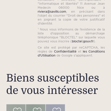
fr
"Informatique et libertés" 11 Avenue Jean
su
Medecin 06000 Nice ou à
riviera@savills.com
, en précisant dans
s’appl
l'objet du courrier "Droit des personnes" et
en joignant la copie de votre justificatif
d’age
d'identité.
prop
¹ Nous vous informons de l’existence de la
de
liste d'opposition au démarchage
téléphonique "BLOCTEL" sur laquelle vous
locat
pouvez vous inscrire (
bloctel.gouv.fr
).
lign
Ce site est protégé par reCAPTCHA, les
règles de
Confidentialité
et
les Conditions
Veui
d'Utilisation
de Google s'appliquent.
pla
l’em
du b
Biens susceptibles
le
de vous intéresser
app
in
fourni