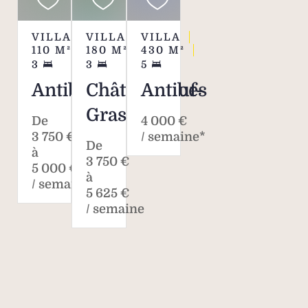
VILLA
VILLA
VILLA
110
M²
180
M²
430
M²
3
3
5
Antibes
Châteauneuf-
Antibes
Grasse
De
4 000 €
3 750 €
/ semaine*
De
à
3 750 €
5 000 €
à
/ semaine
5 625 €
/ semaine