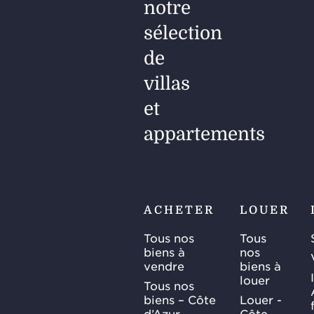
notre
sélection
de
villas
et
appartements
ACHETER
LOUER
Tous nos
Tous
biens à
nos
vendre
biens à
louer
Tous nos
biens – Côte
Louer -
d’Azur
Côte