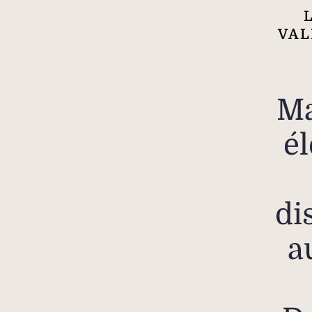
VAL
Ma
é
di
a