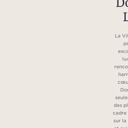
D
La Vi
p
esc
lu
renco
har
cœur
Dom
seul
des pl
cadre
sur l