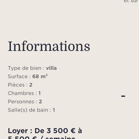
et sur
D’une
m², c
pour
Informations
est u
de
raff
Type de bien :
villa
lumin
Surface :
68 m²
terra
Pièces :
2
la mer
Chambres :
1
La cu
Personnes :
2
équip
Salle(s) de bain :
1
de p
avec p
Loyer : De 3 500 € à
app
5 500 € / semaine