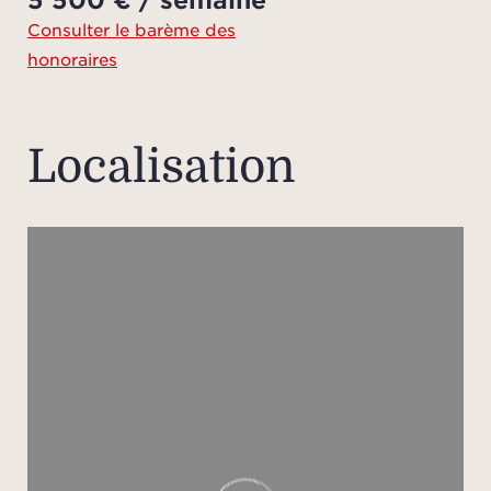
h
Consulter le barème des
honoraires
En
chamb
un v
Localisation
confor
size,
télé
La
élég
dispo
l’it
avec 
BVLG
toil