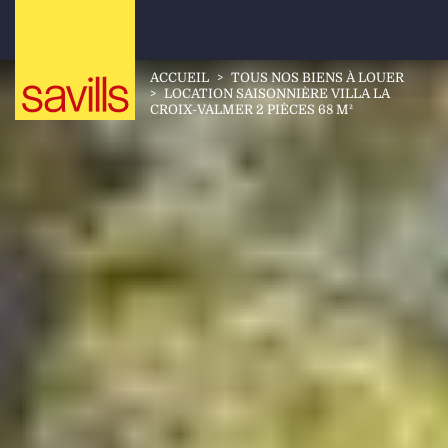
ACCUEIL
>
TOUS NOS BIENS À LOUER
>
LOCATION SAISONNIÈRE VILLA LA
CROIX-VALMER 2 PIÈCES 68 M²