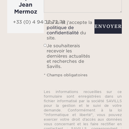
Jean
Mermoz
+33 (0) 4 94 82 72 78
J’ai lu et j’accepte la
ENVOYER
politique de
d'
confidentialité
du
83
site.
Je souhaiterais
recevoir les
Les
dernières actualités
fonct
et recherches de
Savills.
de lo
tari
* Champs obligatoires
rense
: no
Les informations recueillies sur ce
formulaire sont enregistrées dans un
nou
fichier informatisé par la société SAVILLS
to
pour la gestion et le suivi de votre
demande. Conformément à la loi
"Informatique et liberté", vous pouvez
exercer votre droit d'accès aux données
Veuil
vous concernant et les faire rectifier en
contactant : SAVILLS, correspondant :