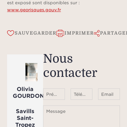
Trop
est exposé sont disponibles sur :
www.georisques.gouv.fr
gr
m
SAUVEGARDER
IMPRIMER
PARTAGE
L’ex
Louis
Nous
d'ex
contacter
perso
quo
24h
Olivia
Prénom Nom
Téléphone ¹
Email
GOURDON
techni
u
Savills
Message
imméd
Saint-
Tropez
enco