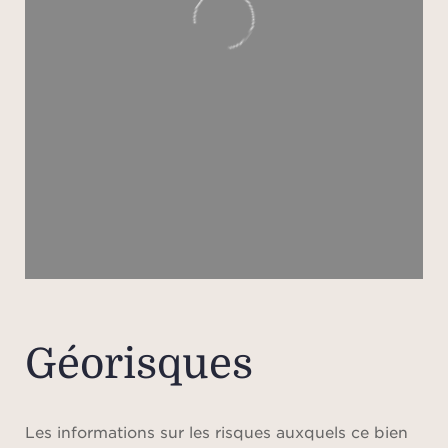
Pro
nor
mili
olivi
la qui
se re
étoi
do
Gr
é
graci
Géorisques
dispo
décou
du 
Les informations sur les risques auxquels ce bien