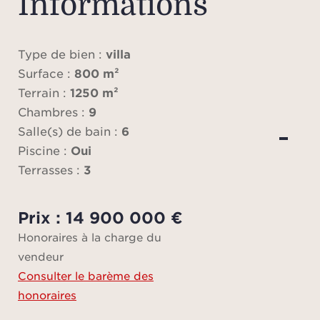
Informations
d'un
sur
envir
Type de bien :
villa
Surface :
800 m²
Terrain :
1250 m²
La vi
Chambres :
9
Salle(s) de bain :
6
ma
Piscine :
Oui
amé
Terrasses :
3
mé
Prix : 14 900 000 €
luxu
Honoraires à la charge du
c
vendeur
pelo
Consulter le barème des
L'ext
honoraires
s