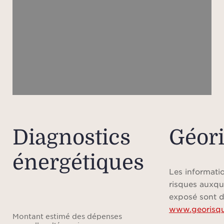
En p
vi
ac
intér
qui al
élé
m
influ
Diagnostics
Géor
Le pl
énergétiques
flux 
espac
Les informatio
per
risques auxqu
natur
exposé sont d
www.georisqu
Montant estimé des dépenses