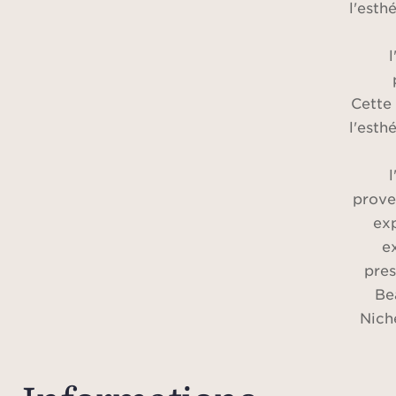
l'esth
l
Cette 
l'esth
l
prove
exp
e
pres
Be
Nich
Côt
propri
empla