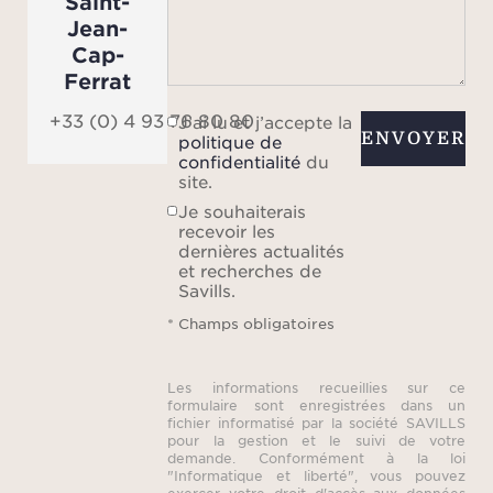
Saint-
élec
Jean-
de ga
Cap-
trava
Ferrat
nomb
+33 (0) 4 93 76 80 80
J’ai lu et j’accepte la
ENVOYER
politique de
confidentialité
du
site.
La pr
Je souhaiterais
6 ch
recevoir les
toute
dernières actualités
et recherches de
géné
Savills.
doté
* Champs obligatoires
bains
garant
Les informations recueillies sur ce
conf
formulaire sont enregistrées dans un
fichier informatisé par la société SAVILLS
de l
pour la gestion et le suivi de votre
in
demande. Conformément à la loi
"Informatique et liberté", vous pouvez
p
exercer votre droit d'accès aux données