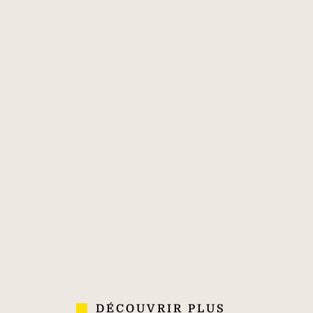
Savills, l’agent
immobilier de
classe mondiale
170
40 000
700
PLUS DE 170
40 000
700
ANS
COLLABORATEURS
AGENCES
D'EXPÉRIENCE
DANS 70 PAYS
DÉCOUVRIR PLUS