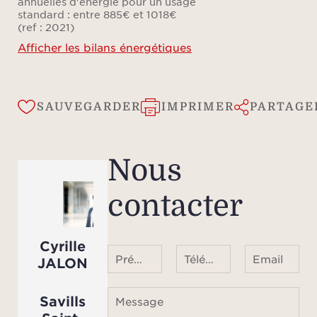
annuelles d'énergie pour un usage
standard : entre 885€ et 1018€
L
(ref : 2021)
princ
Afficher les bilans énergétiques
salo
gran
o
SAUVEGARDER
IMPRIMER
PARTAGE
im
Médi
du sa
Nous
salle 
idéa
contacter
des
dis
Cyrille
Prénom Nom
Téléphone ¹
Email
JALON
g
enti
Savills
Message
ave