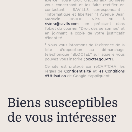
vous concernant et les faire rectifier en
pa
contactant : SAVILLS, correspondant :
impre
"Informatique et libertés" 11 Avenue Jean
Medecin 06000 Nice ou à
son ba
riviera@savills.com
, en précisant dans
l'objet du courrier "Droit des personnes" et
une 
en joignant la copie de votre justificatif
su
d'identité.
¹ Nous vous informons de l’existence de la
luxue
liste d'opposition au démarchage
p
téléphonique "BLOCTEL" sur laquelle vous
pouvez vous inscrire (
bloctel.gouv.fr
).
d
Ce site est protégé par reCAPTCHA, les
mo
règles de
Confidentialité
et
les Conditions
d'Utilisation
de Google s'appliquent.
bai
douc
Biens susceptibles
Deu
ind
de vous intéresser
lo
gardi