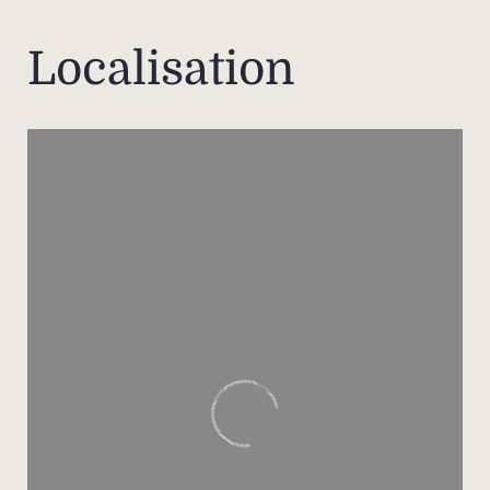
class
pa
Localisation
chaud
ar
moder
spac
vi
recevo
simpl
cadr
pro
égale
avec 
coi
const
fraî
chaud