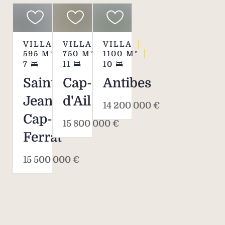
Ca
su
VILLA
VILLA
VILLA
595
M²
750
M²
1100
M²
7
11
10
Garag
Saint-
Cap-
Antibes
et 
s
Jean-
d'Ail
14 200 000 €
Cap-
15 800 000 €
S
Ferrat
Pis
s
15 500 000 €