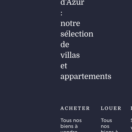
d’Azur
:
notre
sélection
de
villas
et
appartements
ACHETER
LOUER
Tous nos
Tous
biens à
nos
vendre
biens à