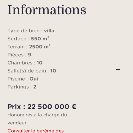
Informations
compr
ent
Type de bien :
villa
cha
Surface :
550 m²
par
Terrain :
2500 m²
r
Pièces :
9
chemi
Chambres :
10
salle 
Salle(s) de bain :
10
que
Piscine :
Oui
Parkings :
2
Pen
Prix : 22 500 000 €
so
Honoraires à la charge du
propo
vendeur
bien-ê
Consulter le barème des