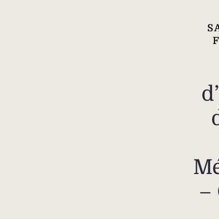
S
d
Mé
–