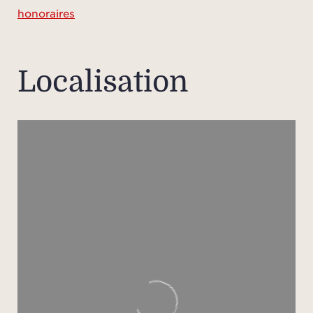
: pi
honoraires
saun
sall
Localisation
À l’
so
accue
de 17 
terra
en
Un po
cha
perm
invit