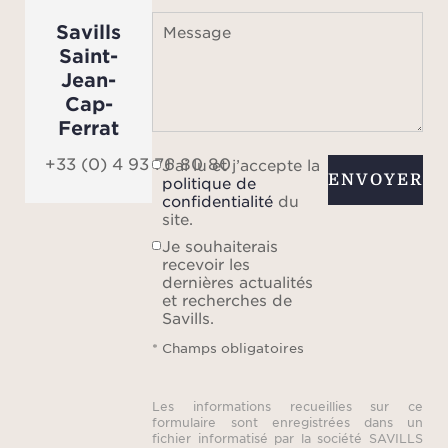
Savills
Message
Saint-
Jean-
Cap-
Ferrat
+33 (0) 4 93 76 80 80
J’ai lu et j’accepte la
ENVOYER
politique de
confidentialité
du
site.
Je souhaiterais
recevoir les
dernières actualités
et recherches de
Savills.
* Champs obligatoires
Les informations recueillies sur ce
formulaire sont enregistrées dans un
fichier informatisé par la société SAVILLS