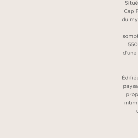
Situ
Cap F
du my
sompt
550
d’une
Édifié
paysa
prop
intim
Sp
lumièr