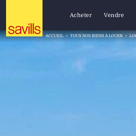
Acheter
Vendre
ACCUEIL
>
TOUS NOS BIENS À LOUER
>
LO