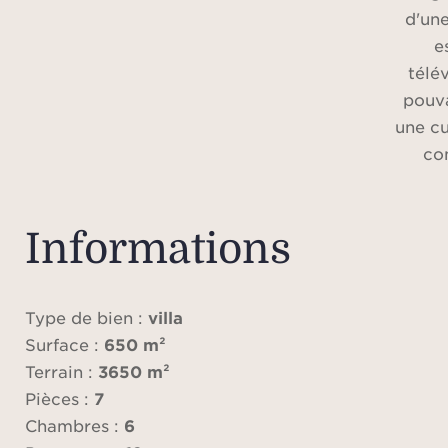
d'un
e
télé
pouva
une cu
co
froi
p
baign
Informations
un dr
avec 
mer,
Type de bien :
villa
mult
Surface :
650 m²
har
Terrain :
3650 m²
Pièces :
7
Au r
Chambres :
6