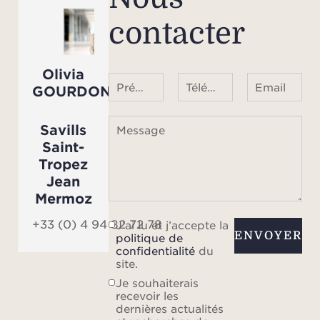
di
contacter
Ve
Olivia
n’in
Prénom Nom
Téléphone ¹
Email
GOURDON
préci
mesu
Savills
Message
les i
Saint-
tit
Tropez
Jean
Mermoz
+33 (0) 4 94 82 72 78
J’ai lu et j’accepte la
ENVOYER
politique de
confidentialité
du
site.
Je souhaiterais
recevoir les
dernières actualités