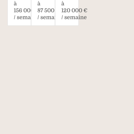
à
à
à
156 000 €
87 500 €
120 000 €
/ semaine
/ semaine
/ semaine
Savills, l’agent
immobilier de
classe mondiale
170
40 000
700