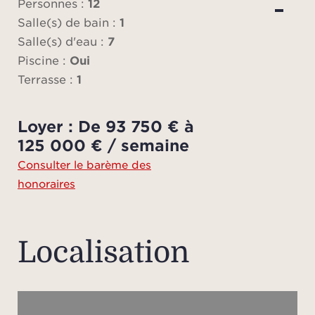
cin
Personnes :
12
cha
Salle(s) de bain :
1
burea
Salle(s) d'eau :
7
bain
Piscine :
Oui
to
Terrasse :
1
trou
de sp
Loyer : De 93 750 € à
ping
125 000 € / semaine
pouva
Consulter le barème des
pers
honoraires
home
buande
se
Localisation
chamb
et u
cha
tél