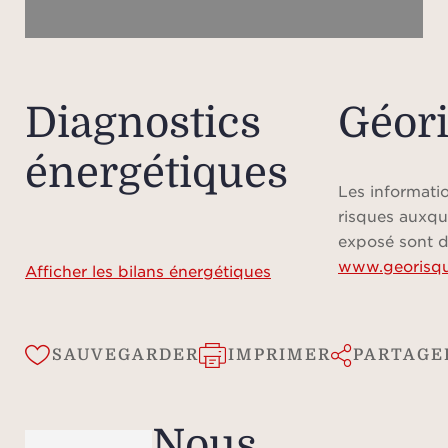
Num
Diagnostics
Géor
Les p
énergétiques
la pér
tarif
Les informatio
en
risques auxqu
invit
exposé sont d
www.georisqu
toute
Afficher les bilans énergétiques
Veuil
lo
s’
SAUVEGARDER
IMPRIMER
PARTAGE
d
h
Nous