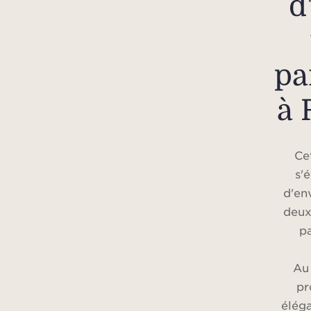
d
pa
à 
Ce
s'
d'en
deux
pa
Au
pr
éléga