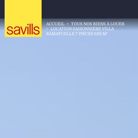
ACCUEIL
>
TOUS NOS BIENS À LOUER
>
LOCATION SAISONNIÈRE VILLA
RAMATUELLE 7 PIÈCES 650 M²