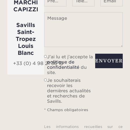
Prénom Nom
Téléphone ¹
Email
MARCHI
CAPIZZI
Message
Savills
Saint-
Tropez
Louis
Blanc
J’ai lu et j’accepte la
ENVOYER
politique de
+33 (0) 4 98 21 36 13
confidentialité
du
site.
Je souhaiterais
recevoir les
dernières actualités
et recherches de
Savills.
* Champs obligatoires
Les informations recueillies sur ce