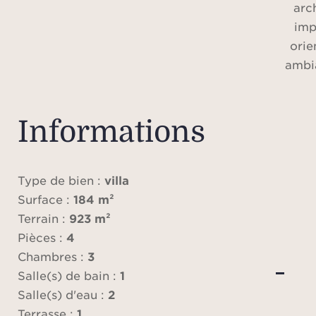
arch
imp
orie
ambi
singu
d
d'e
Informations
rése
répar
la 
Type de bien :
villa
Surface :
184 m²
Terrain :
923 m²
L’int
Pièces :
4
ch
Chambres :
3
cha
Salle(s) de bain :
1
suite
Salle(s) d'eau :
2
ains
Terrasse :
1