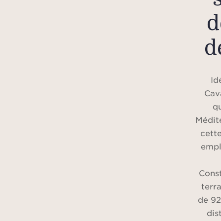
d
d
Id
Cav
q
Médite
cette
empl
Const
terr
de 92
dis