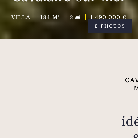
VILLA
184
M²
3
1 490 000 €
2 PHOTOS
CA
M
id