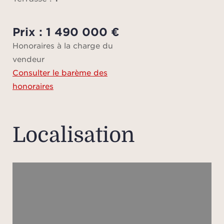
ba
espace
Prix : 1 490 000 €
à 
Honoraires à la charge du
entiè
vendeur
conçu
Consulter le barème des
et co
honoraires
terr
espa
l’ex
Localisation
pro
Un ga
cave
les 