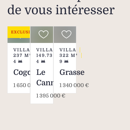
de vous intéresser
EXCLUSIVITÉ
VILLA
VILLA
VILLA
237
M²
149.73
M²
322
M²
4
4
9
Cogolin
Le
Grasse
Cannet
1 650 000 €
1 340 000 €
1 395 000 €