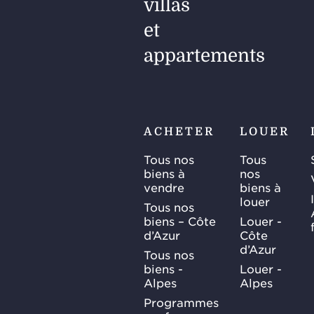
villas
fo
indic
et
appartements
ACHETER
LOUER
Tous nos
Tous
biens à
nos
vendre
biens à
louer
Tous nos
biens – Côte
Louer -
d’Azur
Côte
d’Azur
Tous nos
biens -
Louer -
Alpes
Alpes
Programmes