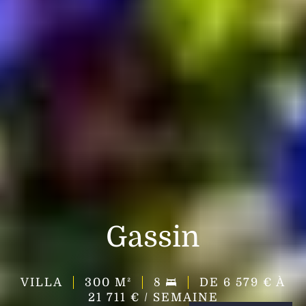
Gassin
VILLA
300
M²
8
DE 6 579 € À
21 711 € / SEMAINE