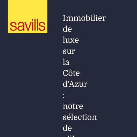
fr
su
Immobilier
de
Honor
luxe
la ch
Barèm
sur
de lo
la
e
Côte
Veuil
d’Azur
pla
:
l’em
notre
du bi
le
sélection
appr
de
inf