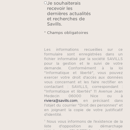
chacu
Je souhaiterais
recevoir les
douc
dernières actualités
s’o
et recherches de
Savills.
per
* Champs obligatoires
L’
Les informations recueillies sur ce
formulaire sont enregistrées dans un
extér
fichier informatisé par la société SAVILLS
atmo
pour la gestion et le suivi de votre
demande. Conformément à la loi
prof
"Informatique et liberté", vous pouvez
exercer votre droit d'accès aux données
dan
vous concernant et les faire rectifier en
contactant : SAVILLS, correspondant :
prov
"Informatique et libertés" 11 Avenue Jean
paysa
Medecin 06000 Nice ou à
riviera@savills.com
, en précisant dans
prome
l'objet du courrier "Droit des personnes" et
en joignant la copie de votre justificatif
au
d'identité.
chem
¹ Nous vous informons de l’existence de la
ent
liste d'opposition au démarchage