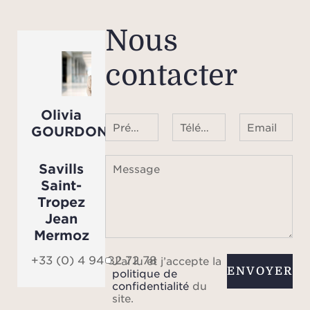
les vi
Nous
Le 
contacter
a
buan
deu
Olivia
serv
Prénom Nom
Téléphone ¹
Email
GOURDON
un
Savills
Message
f
Saint-
Tropez
Jean
Mermoz
indé
compl
+33 (0) 4 94 82 72 78
J’ai lu et j’accepte la
ENVOYER
politique de
avec
confidentialité
du
su
site.