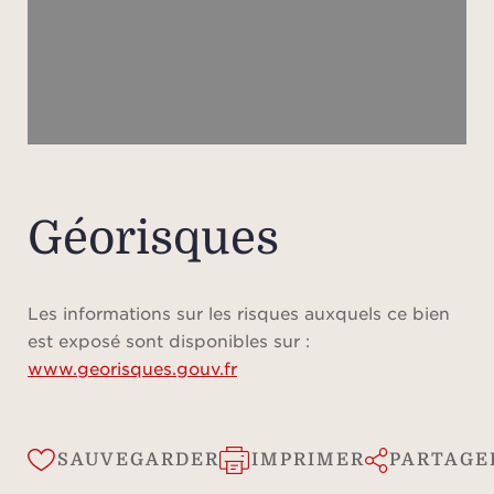
À l’é
su
comp
nuit 
d’une
la 
Géorisques
Sain
vigne
et di
Les informations sur les risques auxquels ce bien
de
est exposé sont disponibles sur :
toile
www.georisques.gouv.fr
très
une
comp
SAUVEGARDER
IMPRIMER
PARTAGE
d’une