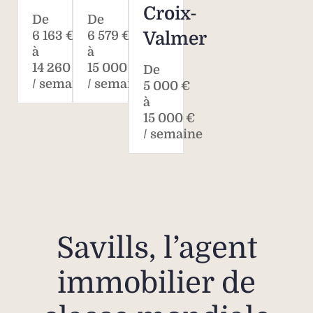
Croix-
offre
De
De
6 163 €
6 579 €
Valmer
pri
à
à
vign
14 260 €
15 000 €
De
regar
/ semaine
/ semaine
5 000 €
terr
à
invi
15 000 €
de
/ semaine
Un
char
authen
cadr
Savills, l’agent
cœur 
une 
immobilier de
vérit