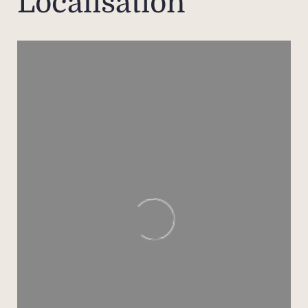
Localisation
famil
authe
confi
à la p
et 
rep
À 
cha
avec 
de 
a
béné
direct
pisci
se
s’ouv