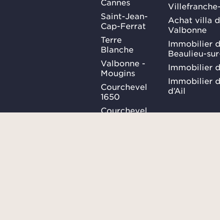
Cannes
Villefranche
Saint-Jean-
Achat villa 
Cap-Ferrat
Valbonne
Terre
Immobilier d
Blanche
Beaulieu-su
Valbonne -
Immobilier d
Mougins
Immobilier d
Courchevel
d’Ail
1650
Courchevel
1850
Méribel
Ma Sélection
Plan du site
Conditions générales
SUIVEZ-
NOUS
Confidentialités