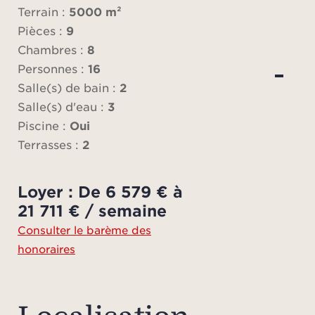
Terrain :
5000 m²
La m
Pièces :
9
de b
Chambres :
8
réce
Personnes :
16
chau
Salle(s) de bain :
2
aut
Salle(s) d'eau :
3
conv
Piscine :
Oui
chem
Terrasses :
2
man
pers
Loyer : De 6 579 € à
nat
21 711 € / semaine
l’ext
Consulter le barème des
et la 
honoraires
équ
e
indé
espr