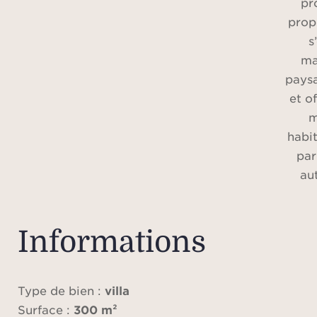
pr
prop
s
ma
pays
et o
m
habit
par
au
chale
sa 
Informations
uniq
des v
vue j
Type de bien :
villa
S
Surface :
300 m²