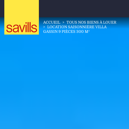
ACCUEIL
>
TOUS NOS BIENS À LOUER
>
LOCATION SAISONNIÈRE VILLA
GASSIN 9 PIÈCES 300 M²