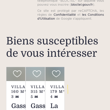
téléphonique "BLOCTEL" sur laquelle vous
médit
pouvez vous inscrire (
bloctel.gouv.fr
).
puits
Ce site est protégé par reCAPTCHA, les
règles de
Confidentialité
et
les Conditions
Plus
d'Utilisation
de Google s'appliquent.
idéa
pour 
dégag
Biens susceptibles
des s
de vous intéresser
man
barbe
bordé
agr
dou
permet
VILLA
VILLA
VILLA
lo
160
M²
315
M²
179
M²
journ
3
5
4
Une 
Gassin
Gassin
La
panor