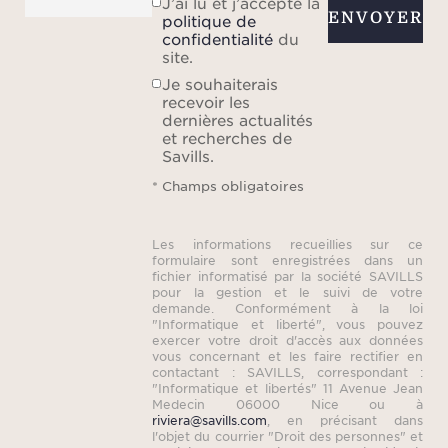
J’ai lu et j’accepte la
ENVOYER
politique de
confidentialité
du
site.
Je souhaiterais
recevoir les
dernières actualités
et recherches de
Savills.
* Champs obligatoires
Les informations recueillies sur ce
formulaire sont enregistrées dans un
fichier informatisé par la société SAVILLS
pour la gestion et le suivi de votre
demande. Conformément à la loi
"Informatique et liberté", vous pouvez
exercer votre droit d'accès aux données
vous concernant et les faire rectifier en
contactant : SAVILLS, correspondant :
"Informatique et libertés" 11 Avenue Jean
Medecin 06000 Nice ou à
riviera@savills.com
, en précisant dans
l'objet du courrier "Droit des personnes" et