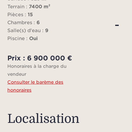
La
Terrain :
7400 m²
Pièces :
15
équip
Chambres :
6
gam
Salle(s) d'eau :
9
Piscine :
Oui
L’aile
Prix : 6 900 000 €
av
Honoraires à la charge du
orien
vendeur
trois
Consulter le barème des
pr
honoraires
Cha
ar
Localisation
Cett
propo