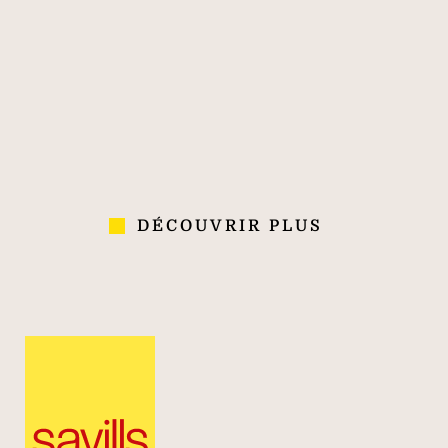
170
40 000
700
PLUS DE 170
40 000
700
ANS
COLLABORATEURS
AGENCES
D'EXPÉRIENCE
DANS 70 PAYS
DÉCOUVRIR PLUS
Immobilier