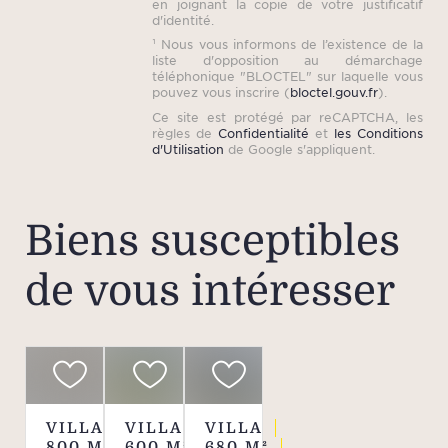
en joignant la copie de votre justificatif
d'identité.
¹ Nous vous informons de l’existence de la
liste d'opposition au démarchage
téléphonique "BLOCTEL" sur laquelle vous
pouvez vous inscrire (
bloctel.gouv.fr
).
Ce site est protégé par reCAPTCHA, les
règles de
Confidentialité
et
les Conditions
d'Utilisation
de Google s'appliquent.
Biens susceptibles
de vous intéresser
VILLA
VILLA
VILLA
800
M²
600
M²
680
M²