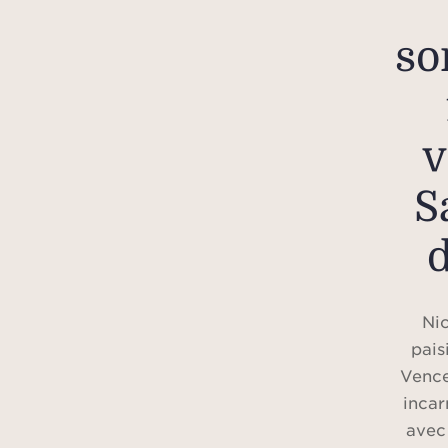
so
v
S
Nic
pais
Vence
incar
avec