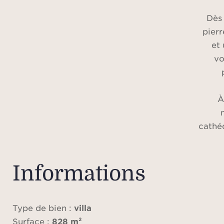
Dès 
pierr
et
vo
À
cathéd
cr
apaisa
salon,
Informations
man
vas
bai
Type de bien :
villa
in
Surface :
828 m²