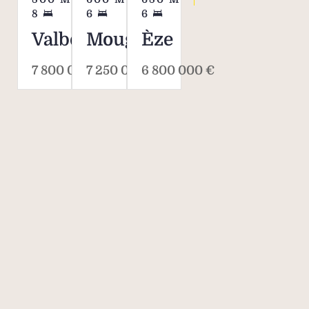
8
6
6
Valbonne
Mougins
Èze
7 800 000 €
7 250 000 €
6 800 000 €
Savills, l’agent
immobilier de
classe mondiale