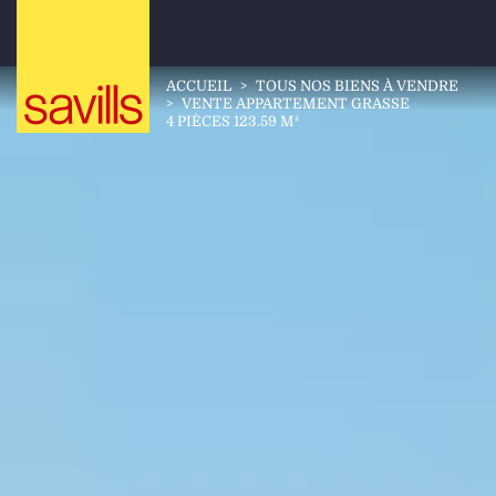
ACCUEIL
>
TOUS NOS BIENS À VENDRE
>
VENTE APPARTEMENT GRASSE
4 PIÈCES 123.59 M²