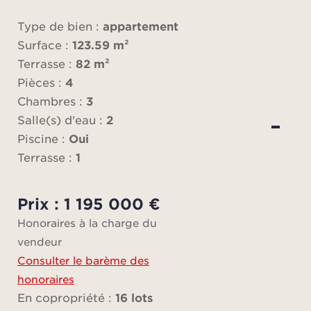
l’
azu
Type de bien :
appartement
off
Surface :
123.59 m²
pa
Terrasse :
82 m²
coupe
Pièces :
4
la vi
Chambres :
3
env
Salle(s) d'eau :
2
ju
Piscine :
Oui
Terrasse :
1
Pen
havr
Prix : 1 195 000 €
ses r
Honoraires à la charge du
p
vendeur
expé
Consulter le barème des
exclu
honoraires
c
En copropriété :
16 lots
so