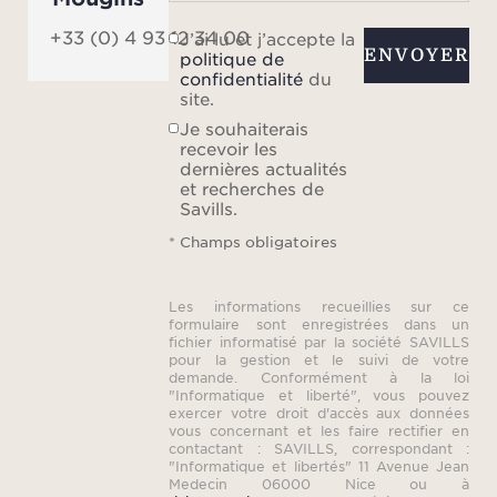
+33 (0) 4 93 12 34 00
J’ai lu et j’accepte la
ENVOYER
politique de
confidentialité
du
site.
Je souhaiterais
recevoir les
dernières actualités
et recherches de
Savills.
* Champs obligatoires
Les informations recueillies sur ce
formulaire sont enregistrées dans un
fichier informatisé par la société SAVILLS
pour la gestion et le suivi de votre
demande. Conformément à la loi
"Informatique et liberté", vous pouvez
exercer votre droit d'accès aux données
vous concernant et les faire rectifier en
contactant : SAVILLS, correspondant :
"Informatique et libertés" 11 Avenue Jean
Medecin 06000 Nice ou à