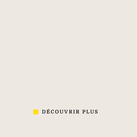
immobilier de
classe mondiale
170
40 000
700
PLUS DE 170
40 000
700
ANS
COLLABORATEURS
AGENCES
D'EXPÉRIENCE
DANS 70 PAYS
DÉCOUVRIR PLUS