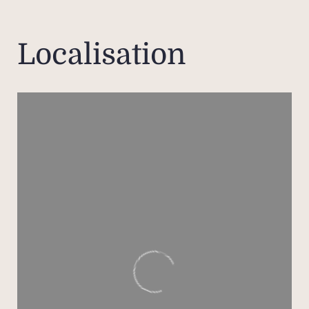
prés
de
Localisation
p
en
pisc
vérita
la
rési
ég
conci
sa
entiè
ainsi 
bien-
et ha