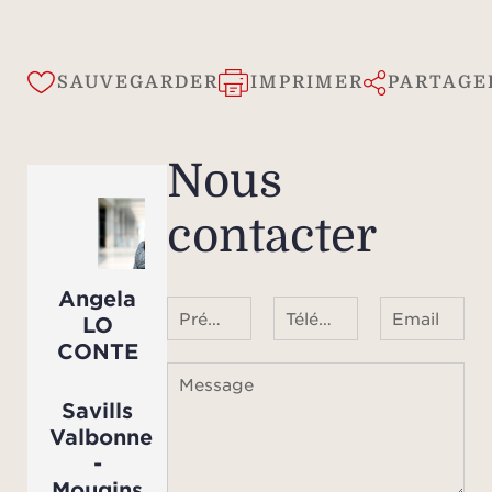
une c
don
vaste
SAUVEGARDER
IMPRIMER
PARTAGE
m²,
prof
j
Nous
cha
contacter
sall
toil
Angela
Une p
Prénom Nom
Téléphone ¹
Email
LO
privat
CONTE
ajout
Message
Savills
d
Valbonne
-
Mougins