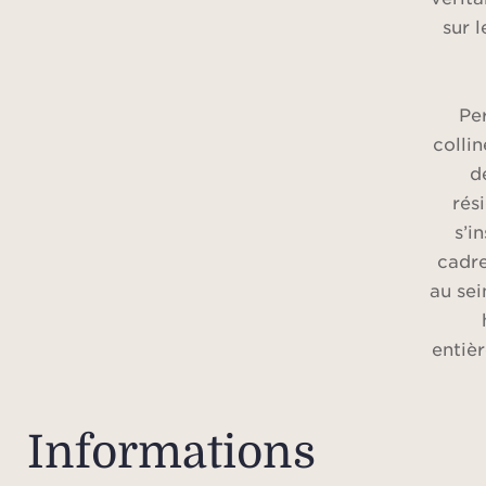
sur 
Per
colli
d
rés
s’i
cadre
au sei
entiè
av
incarn
confo
Informations
in