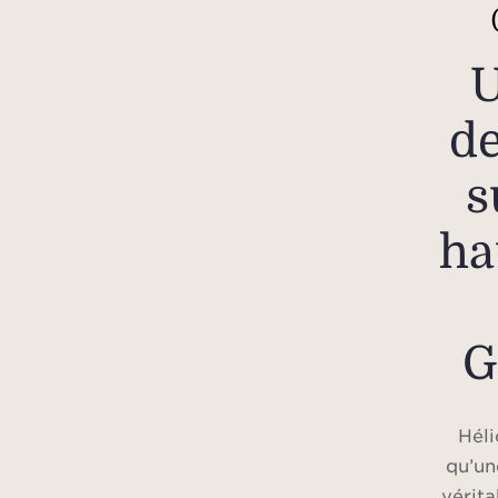
U
de
s
ha
G
Héli
qu’un
vérita