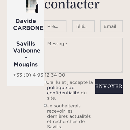
contacter
Davide
Prénom Nom
Téléphone ¹
Email
CARBONE
Savills
Message
Valbonne
-
Mougins
+33 (0) 4 93 12 34 00
J’ai lu et j’accepte la
ENVOYER
politique de
confidentialité
du
site.
Je souhaiterais
recevoir les
dernières actualités
et recherches de
Savills.