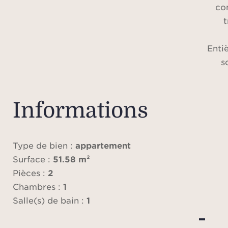
co
t
Enti
s
atten
détai
vérit
Informations
Les 
sont 
les pr
Type de bien :
appartement
pour 
Surface :
51.58 m²
d’un
Pièces :
2
L’am
Chambres :
1
su
Salle(s) de bain :
1
fon
esp