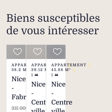
Biens susceptibles
de vous intéresser
APPARTEMENT
APPARTEMENT
APPARTEMENT
38.2
M²
39.12
M²
45.88
M²
1
1
Nice
Nice
Nice
-
-
-
Fabron
Centre
Centre
315 000 €
ville
ville