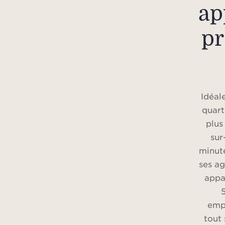
ap
pr
Idéal
quart
plus
sur
minute
ses a
appa
emp
tout 