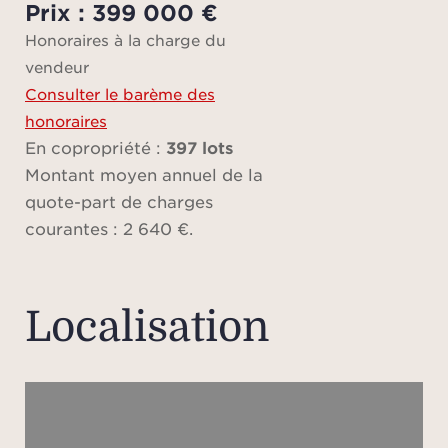
Prix : 399 000 €
lum
Honoraires à la charge du
optim
vendeur
cho
Consulter le barème des
fin
honoraires
conçu
En copropriété :
397 lots
vie à 
Montant moyen annuel de la
quote-part de charges
courantes : 2 640 €.
L’ap
éga
ann
Localisation
rare
ac
pr