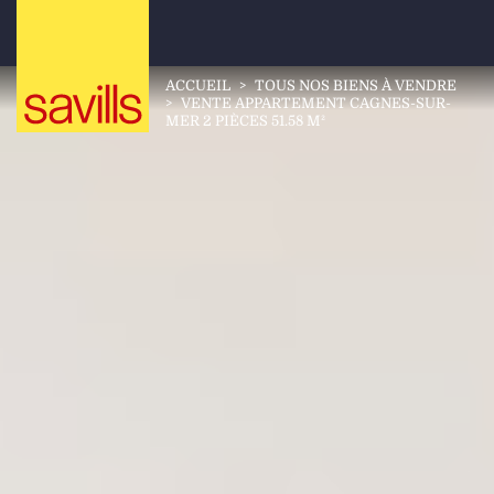
ACCUEIL
>
TOUS NOS BIENS À VENDRE
>
VENTE APPARTEMENT CAGNES-SUR-
MER 2 PIÈCES 51.58 M²