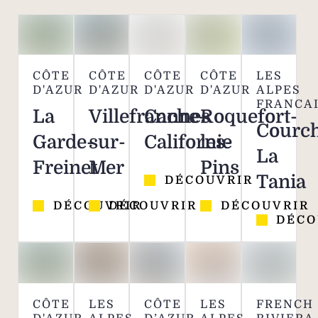
CÔTE
CÔTE
CÔTE
CÔTE
LES
D'AZUR
D'AZUR
D'AZUR
D'AZUR
ALPES
FRANCA
La
Villefranche-
Cannes
Roquefort-
Courch
Garde-
sur-
Californie
les-
La
Freinet
Mer
Pins
Tania
DÉCOUVRIR
DÉCOUVRIR
DÉCOUVRIR
DÉCOUVRIR
DÉCO
CÔTE
LES
CÔTE
LES
FRENCH