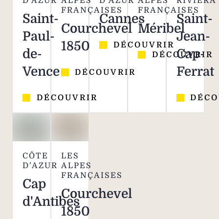
D'AZUR
ALPES
D’AZUR
ALPES
RIVIERA
FRANÇAISES
FRANÇAISES
Saint-
Cannes
Saint-
Courchevel
Méribel
Paul-
Jean-
1850
DÉCOUVRIR
de-
Cap-
DÉCOUVRIR
Vence
Ferrat
DÉCOUVRIR
DÉCOUVRIR
DÉCO
CÔTE
LES
D’AZUR
ALPES
FRANÇAISES
Cap
Courchevel
d'Antibes
1850