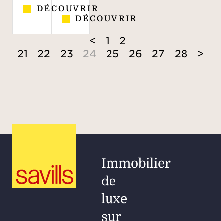
DÉCOUVRIR
DÉCOUVRIR
<
1
2
...
21
22
23
24
25
26
27
28
>
Immobilier
de
luxe
sur