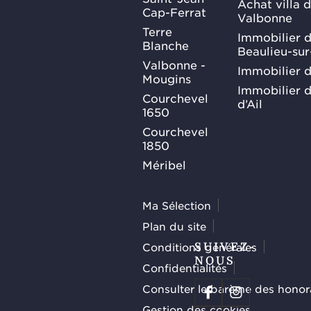
Achat villa 
Cap-Ferrat
Valbonne
Terre
Immobilier d
Blanche
Beaulieu-su
Valbonne -
Immobilier d
Mougins
Immobilier d
Courchevel
d’Ail
1650
Courchevel
1850
Méribel
Ma Sélection
Plan du site
Conditions générales
SUIVEZ-
NOUS
Confidentialités
Consulter le barème des honor
Gestion des cookies