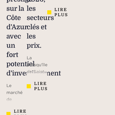
célèbre
sur la
les
LIRE
le 70e
PLUS
Côte
secteurs
anniversaire
du
d’Azur
clés et
mariage
avec
les
du prince
un
prix.
Rainier III
et de
fort
La
Grace
potentiel
presqu'île
Kelly,
de Saint-
d’investissement
icône
Tropez a
hollywoodienne
LIRE
Le
une
devenue
PLUS
marché
particularité
Princess
de
rare:
de
l’immobilier
lorsque
Monaco.
LIRE
sur la
le