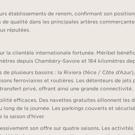
eurs établissements de renom, confirmant son positio
de qualité dans les principales artères commerçantes
us réputées.
ur la clientèle internationale fortunée. Méribel bénéf
lomètres depuis Chambéry-Savoie et 184 kilomètres de
es de plusieurs bassins : la Riviera (Nice / Côte d’Azu
ons ferroviaires et routières. Les détenteurs de jets 
ransfert privé, offrant ainsi une grande connectivité.
lité efficaces. Des navettes gratuites sillonnent les di
u long de la journée. Les parkings couverts et sécuris
 la saison d’hiver.
essivement son offre sur quatre saisons. Les activité