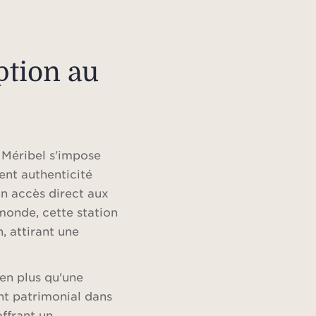
ption au
 Méribel s'impose
nt authenticité
n accès direct aux
monde, cette station
n, attirant une
ien plus qu'une
ent patrimonial dans
offrant un