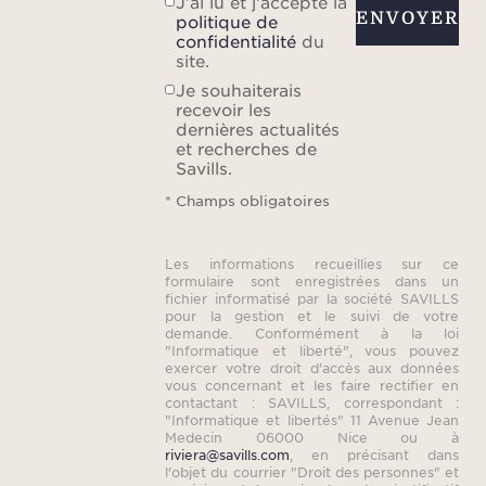
J’ai lu et j’accepte la
ENVOYER
politique de
confidentialité
du
site.
Je souhaiterais
recevoir les
dernières actualités
et recherches de
Savills.
* Champs obligatoires
Les informations recueillies sur ce
formulaire sont enregistrées dans un
fichier informatisé par la société SAVILLS
pour la gestion et le suivi de votre
demande. Conformément à la loi
"Informatique et liberté", vous pouvez
exercer votre droit d'accès aux données
vous concernant et les faire rectifier en
contactant : SAVILLS, correspondant :
"Informatique et libertés" 11 Avenue Jean
Medecin 06000 Nice ou à
riviera@savills.com
, en précisant dans
l'objet du courrier "Droit des personnes" et