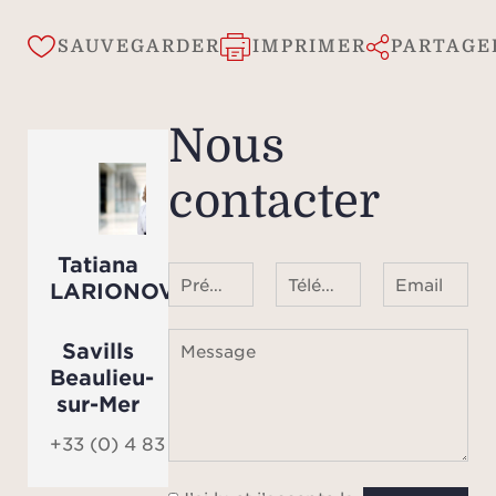
SAUVEGARDER
IMPRIMER
PARTAGE
Nous
contacter
Tatiana
Prénom Nom
Téléphone ¹
Email
LARIONOVA
Savills
Message
Beaulieu-
sur-Mer
+33 (0) 4 83 84 84 84