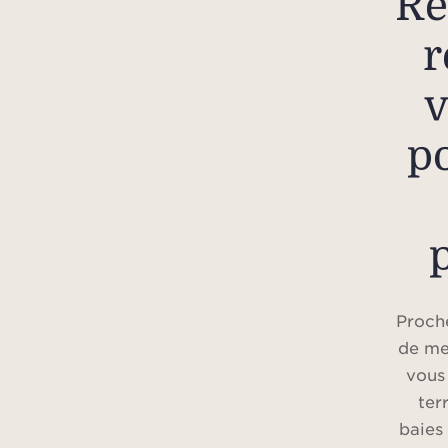
R
r
v
po
Proch
de mer
vous 
ter
baies