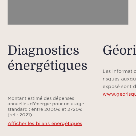
L
égale
À se
profi
Diagnostics
Géor
aux t
énergétiques
à la 
Canne
Les informatio
risques auxqu
Les pl
exposé sont d
www.georisqu
ou de
Montant estimé des dépenses
à 
annuelles d'énergie pour un usage
standard : entre 2000€ et 2720€
L
(ref : 2021)
Inter
Afficher les bilans énergétiques
access
la 