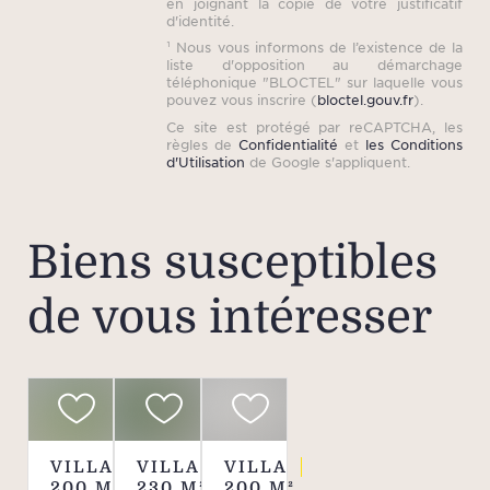
en joignant la copie de votre justificatif
d'identité.
¹ Nous vous informons de l’existence de la
liste d'opposition au démarchage
téléphonique "BLOCTEL" sur laquelle vous
pouvez vous inscrire (
bloctel.gouv.fr
).
Ce site est protégé par reCAPTCHA, les
règles de
Confidentialité
et
les Conditions
d'Utilisation
de Google s'appliquent.
Biens susceptibles
de vous intéresser
VILLA
VILLA
VILLA
200
M²
230
M²
200
M²