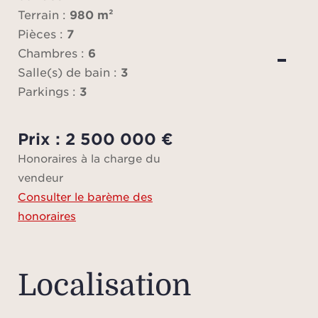
l’en
Terrain :
980 m²
réc
Pièces :
7
salon
Chambres :
6
une 
Salle(s) de bain :
3
Parkings :
3
acc
Prix : 2 500 000 €
Honoraires à la charge du
À l’
vendeur
t
Consulter le barème des
terra
honoraires
magn
sall
burea
Localisation
de