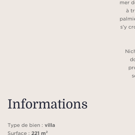
mer de
à t
palmi
s’y cr
Nich
d
pr
s
Réc
mai
Informations
fonct
Type de bien :
villa
Vo
Surface :
221 m²