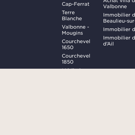
Cap-Ferrat
Valbonne
Terre
Immobilier d
Blanche
Beaulieu-su
Valbonne -
Immobilier d
Mougins
Immobilier d
Courchevel
d’Ail
1650
Courchevel
1850
Méribel
Ma Sélection
Plan du site
Conditions générales
SUIVEZ-
NOUS
Confidentialités
Consulter le barème des honor
Gestion des cookies