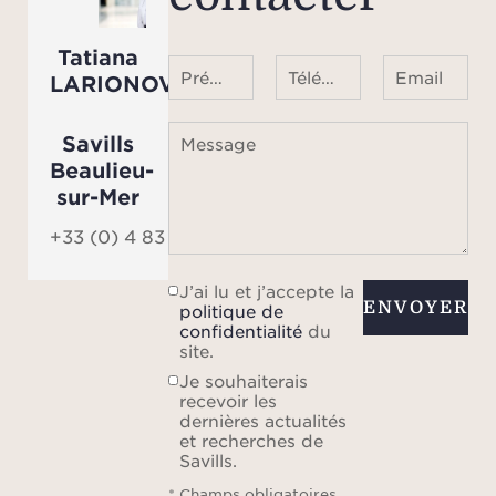
Tatiana
Une 
Prénom Nom
Téléphone ¹
Email
LARIONOVA
que 
pl
Savills
Message
stat
Beaulieu-
comp
sur-Mer
+33 (0) 4 83 84 84 84
Niché
J’ai lu et j’accepte la
envi
ENVOYER
politique de
paisi
confidentialité
du
site.
pas d
Je souhaiterais
pub
recevoir les
qu
dernières actualités
et recherches de
m
Savills.
seul
* Champs obligatoires