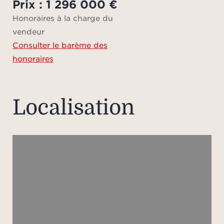
Prix : 1 296 000 €
Honoraires à la charge du
inve
vendeur
l
Consulter le barème des
honoraires
Le
ch
acc
Localisation
ag
appar
77 m
d’un
d’u
lumin
c
indé
d’une