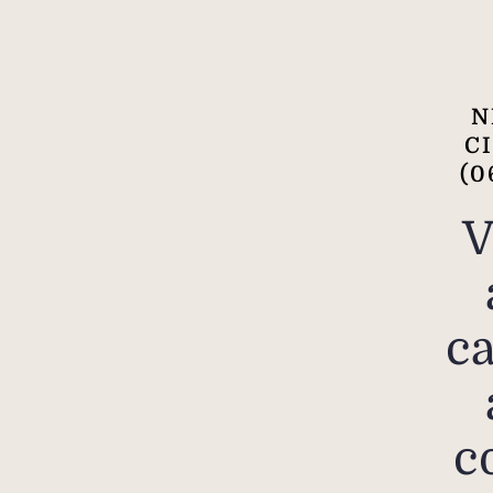
N
C
(0
V
c
c