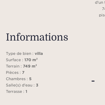
d'un 
7
pis
Actu
amé
Informations
appa
indé
Type de bien :
villa
chacu
Surface :
170 m²
prop
Terrain :
749 m²
elle
Pièces :
7
nom
Chambres :
5
pos
Salle(s) d'eau :
3
d’amé
Terrasse :
1
que c
une f