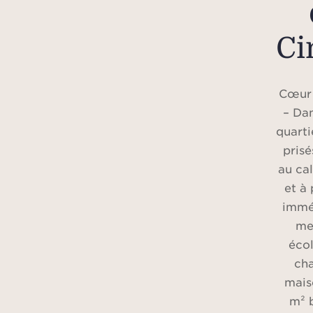
Ci
Cœur 
– Dan
quarti
prisé
au ca
et à
immé
me
écol
ch
mais
m² 