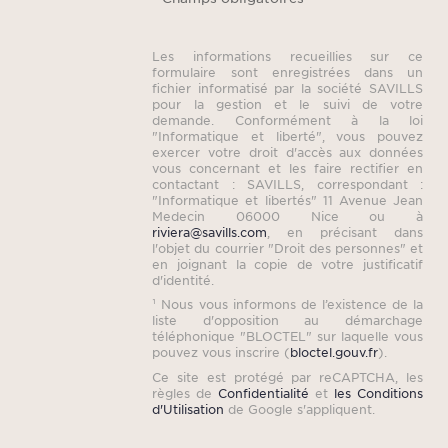
cent
cette
Les informations recueillies sur ce
vous 
formulaire sont enregistrées dans un
fichier informatisé par la société SAVILLS
p
pour la gestion et le suivi de votre
plein
demande. Conformément à la loi
"Informatique et liberté", vous pouvez
douce
exercer votre droit d'accès aux données
vous concernant et les faire rectifier en
à 
contactant : SAVILLS, correspondant :
"Informatique et libertés" 11 Avenue Jean
Medecin 06000 Nice ou à
riviera@savills.com
, en précisant dans
l'objet du courrier "Droit des personnes" et
en joignant la copie de votre justificatif
d'identité.
¹ Nous vous informons de l’existence de la
liste d'opposition au démarchage
téléphonique "BLOCTEL" sur laquelle vous
pouvez vous inscrire (
bloctel.gouv.fr
).
Ce site est protégé par reCAPTCHA, les
règles de
Confidentialité
et
les Conditions
d'Utilisation
de Google s'appliquent.