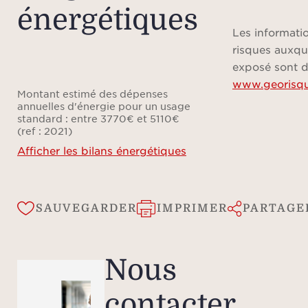
énergétiques
93
comp
Les informatio
séjour
risques auxqu
d’un
exposé sont d
www.georisqu
indé
Montant estimé des dépenses
ouv
annuelles d'énergie pour un usage
standard : entre 3770€ et 5110€
véra
(ref : 2021)
cha
Afficher les bilans énergétiques
d’une 
av
La 
SAUVEGARDER
IMPRIMER
PARTAGE
offran
pano
Nous
est
pour 
contacter
en