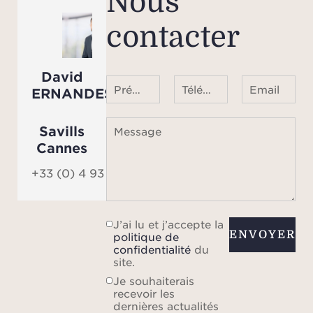
Nous
contacter
David
Prénom Nom
Téléphone ¹
Email
ERNANDES
Savills
Message
Cannes
+33 (0) 4 93 68 08 01
J’ai lu et j’accepte la
ENVOYER
politique de
confidentialité
du
site.
Je souhaiterais
recevoir les
dernières actualités