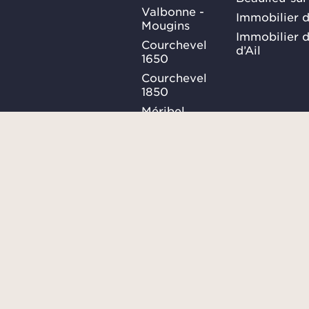
Valbonne -
Immobilier d
Mougins
Immobilier d
Courchevel
d’Ail
1650
Courchevel
1850
Méribel
Ma Sélection
Plan du site
Conditions générales
SUIVEZ-
NOUS
Confidentialités
Consulter le barème des honor
Gestion des cookies