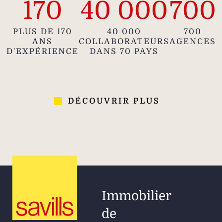
170
40 000
700
PLUS DE 170
40 000
700
ANS
COLLABORATEURS
AGENCES
D'EXPÉRIENCE
DANS 70 PAYS
DÉCOUVRIR PLUS
Immobilier
de