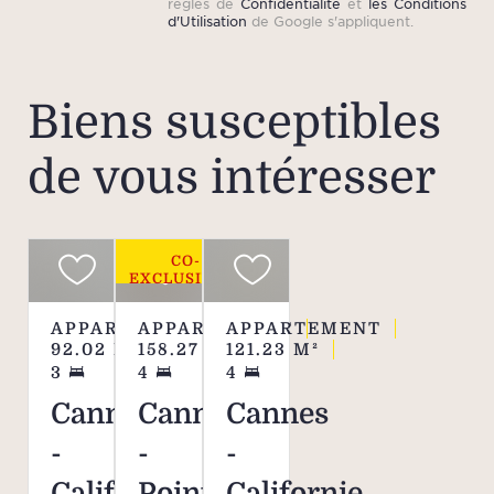
règles de
Confidentialité
et
les Conditions
d'Utilisation
de Google s'appliquent.
Biens susceptibles
de vous intéresser
CO-
EXCLUSIVITÉ
APPARTEMENT
APPARTEMENT
APPARTEMENT
92.02
M²
158.27
M²
121.23
M²
3
4
4
Cannes
Cannes
Cannes
-
-
-
Californie
Pointe
Californie