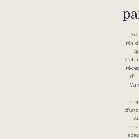
pa
Sit
résid
qu
Calif
réce
d'u
Can
L'a
d'une
cu
cha
spac