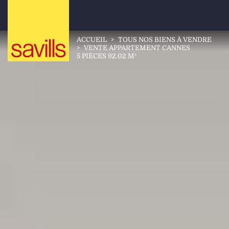
ACCUEIL
>
TOUS NOS BIENS À VENDRE
>
VENTE APPARTEMENT CANNES
5 PIÈCES 92.02 M²