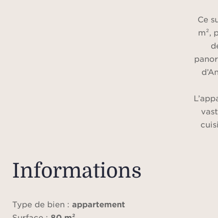
Ce s
m², 
d
panor
d’An
L’app
vast
cuis
équi
cham
d
Informations
Chaq
acc
Type de bien :
appartement
p
Surface :
80 m²