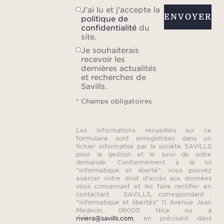
J’ai lu et j’accepte la
ENVOYER
politique de
confidentialité
du
site.
Je souhaiterais
recevoir les
dernières actualités
et recherches de
Savills.
* Champs obligatoires
Les informations recueillies sur ce
formulaire sont enregistrées dans un
fichier informatisé par la société SAVILLS
pour la gestion et le suivi de votre
demande. Conformément à la loi
"Informatique et liberté", vous pouvez
exercer votre droit d'accès aux données
vous concernant et les faire rectifier en
contactant : SAVILLS, correspondant :
"Informatique et libertés" 11 Avenue Jean
Medecin 06000 Nice ou à
riviera@savills.com
, en précisant dans