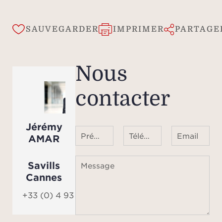
SAUVEGARDER
IMPRIMER
PARTAGE
Nous
contacter
Jérémy
Prénom Nom
Téléphone ¹
Email
AMAR
Savills
Message
Cannes
+33 (0) 4 93 68 08 01