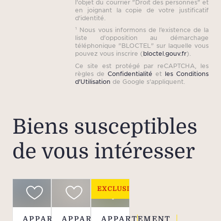
l'objet du courrier "Droit des personnes" et
en joignant la copie de votre justificatif
d'identité.
¹ Nous vous informons de l’existence de la
liste d'opposition au démarchage
téléphonique "BLOCTEL" sur laquelle vous
pouvez vous inscrire (
bloctel.gouv.fr
).
Ce site est protégé par reCAPTCHA, les
règles de
Confidentialité
et
les Conditions
d'Utilisation
de Google s'appliquent.
Biens susceptibles
de vous intéresser
EXCLUSIVITÉ
APPARTEMENT
APPARTEMENT
APPARTEMENT