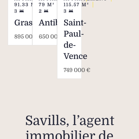
91.33
M²
79
M²
115.57
M²
3
2
3
Grasse
Antibes
Saint-
Paul-
895 000 €
650 000 €
de-
Vence
749 000 €
Savills, l’agent
immobilier de