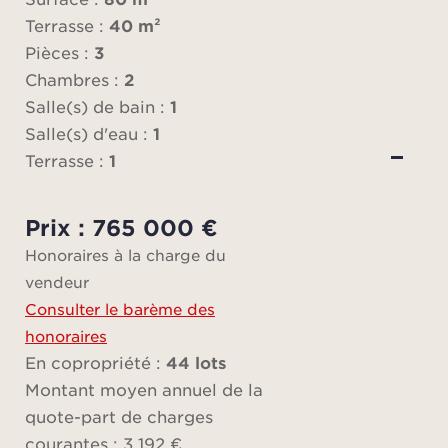
pl
Terrasse :
40 m²
na
Pièces :
3
Chambres :
2
Ce b
Salle(s) de bain :
1
un b
Salle(s) d'eau :
1
un co
Terrasse :
1
Ce
Prix : 765 000 €
Honoraires à la charge du
Inte
vendeur
immob
Consulter le barème des
honoraires
En copropriété :
44 lots
Montant moyen annuel de la
quote-part de charges
courantes : 3 192 €.