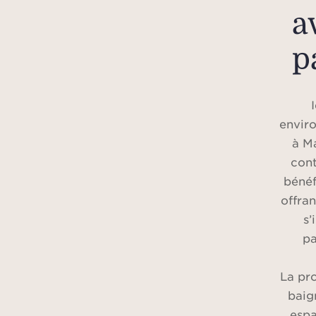
a
p
envir
à Ma
con
bénéf
offra
s’
pa
La pr
baig
espa