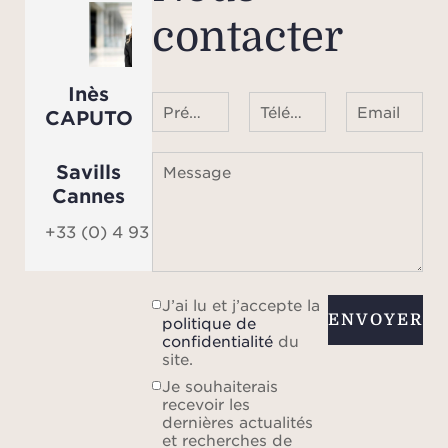
contacter
Inès
Prénom Nom
Téléphone ¹
Email
CAPUTO
Savills
Message
Cannes
+33 (0) 4 93 68 08 01
J’ai lu et j’accepte la
ENVOYER
politique de
confidentialité
du
site.
Je souhaiterais
recevoir les
dernières actualités
et recherches de