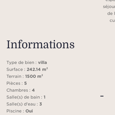
séjou
de 
cu
éq
L’esp
Informations
c
disp
salle
Type de bien :
villa
d’un 
Surface :
242.14 m²
Terrain :
1500 m²
Les
Pièces :
5
pour
Chambres :
4
mé
Salle(s) de bain :
1
débo
Salle(s) d'eau :
3
Piscine :
Oui