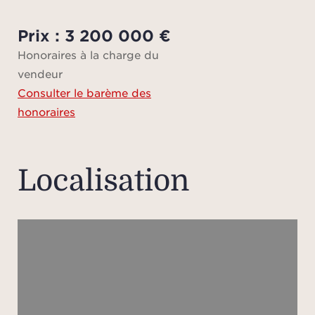
Une m
Prix : 3 200 000 €
65 m²
Honoraires à la charge du
ou 
vendeur
doub
Consulter le barème des
honoraires
À pr
des c
cadr
Localisation