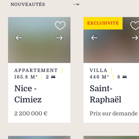
de villas et appartements.
EXCLUSIVITÉ
APPARTEMENT
VILLA
165.8
M²
2
446
M²
8
Nice -
Saint-
Cimiez
Raphaël
2 200 000 €
Prix sur demande