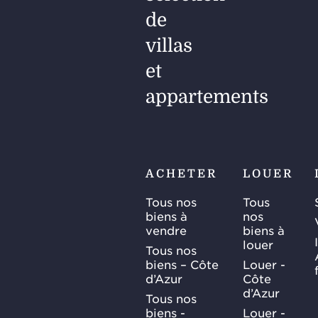
de
villas
et
appartements
ACHETER
LOUER
Tous nos
Tous
biens à
nos
vendre
biens à
louer
Tous nos
biens – Côte
Louer -
d’Azur
Côte
d’Azur
Tous nos
biens -
Louer -