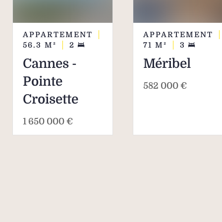
APPARTEMENT
APPARTEMENT
56.3
M²
2
71
M²
3
Cannes -
Méribel
Pointe
582 000 €
Croisette
1 650 000 €