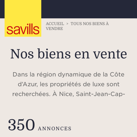
ACCUEIL
>
TOUS NOS BIENS À
VENDRE
Nos biens en vente
Dans la région dynamique de la Côte
d’Azur, les propriétés de luxe sont
recherchées. À Nice, Saint-Jean-Cap-
Ferrat, Beaulieu-sur-Mer, Cap d’Antibes,
Valbonne, Cannes, Saint-Tropez, ou
350
dans les Alpes, à Méribel et à
ANNONCES
Courchevel, découvrez notre sélection