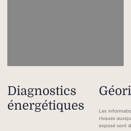
N
Les pr
la pé
le
rense
vous 
po
Veuill
Diagnostics
Géor
loc
énergétiques
s’
d’
Les informatio
l
risques auxqu
h
exposé sont d