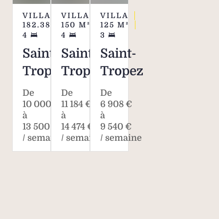
VILLA
VILLA
VILLA
182.38
M²
150
M²
125
M²
4
4
3
Saint-
Saint-
Saint-
Tropez
Tropez
Tropez
De
De
De
10 000 €
11 184 €
6 908 €
à
à
à
13 500 €
14 474 €
9 540 €
/ semaine
/ semaine
/ semaine
Savills, l’agent