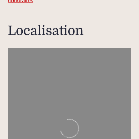
honoraires
di
t
Le 
Localisation
À l’ex
pisci
terr
ou pl
de sup
de Sai
L
charm
id
sta
é