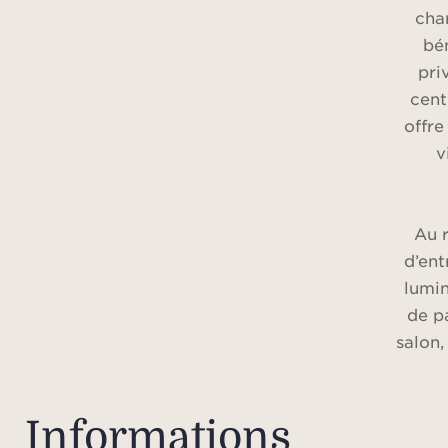
cha
bén
pri
cent
offre
v
Au r
d’ent
lumin
de pa
salon,
ent
ch
dou
Informations