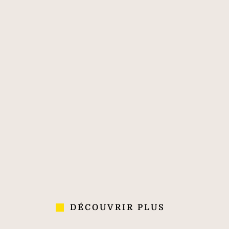
immobilier de
classe mondiale
170
40 000
700
PLUS DE 170
40 000
700
ANS
COLLABORATEURS
AGENCES
D'EXPÉRIENCE
DANS 70 PAYS
DÉCOUVRIR PLUS