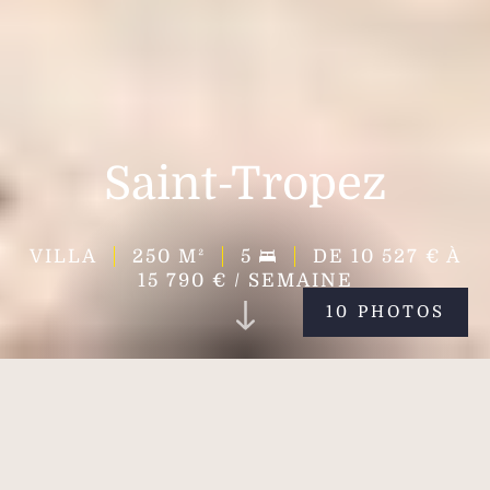
Saint-Tropez
VILLA
250
M²
5
DE 10 527 € À
15 790 € / SEMAINE
10 PHOTOS