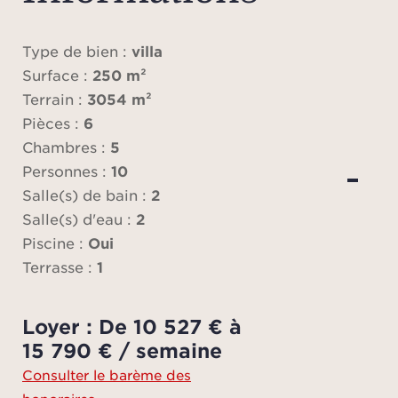
toilet
À l’
Type de bien :
villa
disp
Surface :
250 m²
avec 
Terrain :
3054 m²
dres
Pièces :
6
d’une
Chambres :
5
Personnes :
10
Cet é
Salle(s) de bain :
2
un esp
Salle(s) d'eau :
2
une 
Piscine :
Oui
ch
Terrasse :
1
se
sépar
Loyer : De 10 527 € à
p
15 790 € / semaine
douc
Consulter le barème des
toil