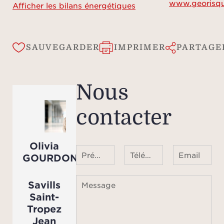
www.georisqu
dis
Afficher les bilans énergétiques
Veu
SAUVEGARDER
IMPRIMER
PARTAGE
n’in
préc
Nous
contacter
info
tit
Olivia
Prénom Nom
Téléphone ¹
Email
GOURDON
Savills
Message
Saint-
Tropez
Jean