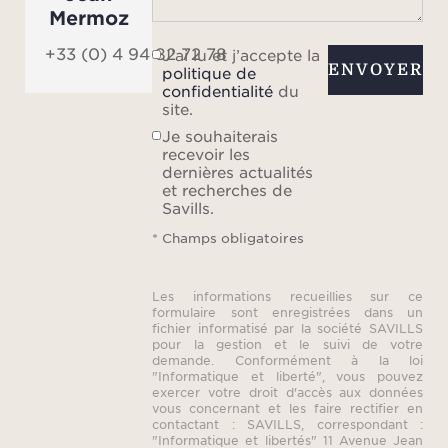
Mermoz
+33 (0) 4 94 82 72 78
J’ai lu et j’accepte la
ENVOYER
politique de
confidentialité
du
site.
Je souhaiterais
recevoir les
dernières actualités
et recherches de
Savills.
* Champs obligatoires
Les informations recueillies sur ce
formulaire sont enregistrées dans un
fichier informatisé par la société SAVILLS
pour la gestion et le suivi de votre
demande. Conformément à la loi
"Informatique et liberté", vous pouvez
exercer votre droit d'accès aux données
vous concernant et les faire rectifier en
contactant : SAVILLS, correspondant :
"Informatique et libertés" 11 Avenue Jean