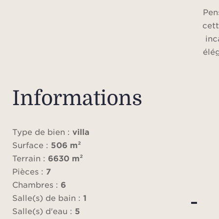
Pen
cett
inc
élé
absol
dans 
Informations
Dès
volu
Type de bien :
villa
bai
Surface :
506 m²
l
Terrain :
6630 m²
Pièces :
7
env
Chambres :
6
entre
Salle(s) de bain :
1
et 
Salle(s) d'eau :
5