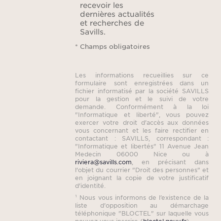
recevoir les
Enfin,
dernières actualités
et recherches de
espac
Savills.
perm
* Champs obligatoires
v
Les informations recueillies sur ce
Si
formulaire sont enregistrées dans un
fichier informatisé par la société SAVILLS
minut
pour la gestion et le suivi de votre
de L’
demande. Conformément à la loi
"Informatique et liberté", vous pouvez
de Ram
exercer votre droit d'accès aux données
vous concernant et les faire rectifier en
contactant : SAVILLS, correspondant :
conte
"Informatique et libertés" 11 Avenue Jean
Medecin 06000 Nice ou à
dans 
riviera@savills.com
, en précisant dans
l'objet du courrier "Droit des personnes" et
en joignant la copie de votre justificatif
d'identité.
¹ Nous vous informons de l’existence de la
liste d'opposition au démarchage
téléphonique "BLOCTEL" sur laquelle vous