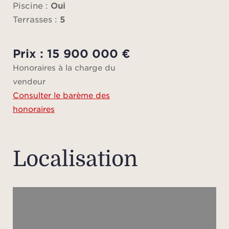
de
Piscine :
Oui
chan
Terrasses :
5
Prix : 15 900 000 €
La 
Honoraires à la charge du
tota
vendeur
ha
Consulter le barème des
terra
honoraires
un
recevo
Localisation
Le 
sa
lumi
équi
cent