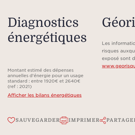
En 
résolu
de
Diagnostics
Géor
h
énergétiques
clima
pièce
Les informatio
gar
risques auxqu
plus
exposé sont d
www.georisqu
Montant estimé des dépenses
annuelles d'énergie pour un usage
standard : entre 1920€ et 2640€
À 
(ref : 2021)
pays
Afficher les bilans énergétiques
viv
soigné
et 
SAUVEGARDER
IMPRIMER
PARTAGE
amén
les 