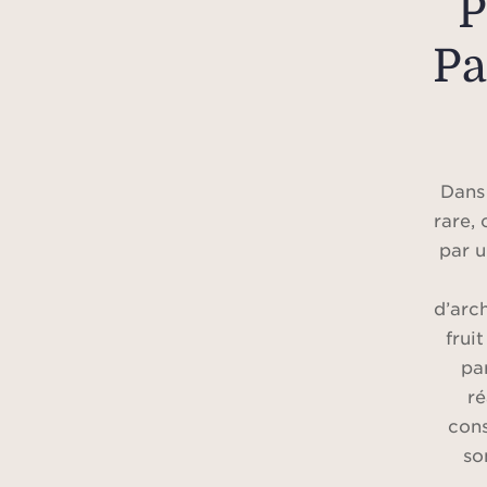
P
Pa
Dans
rare,
par u
d’arc
frui
pa
ré
cons
so