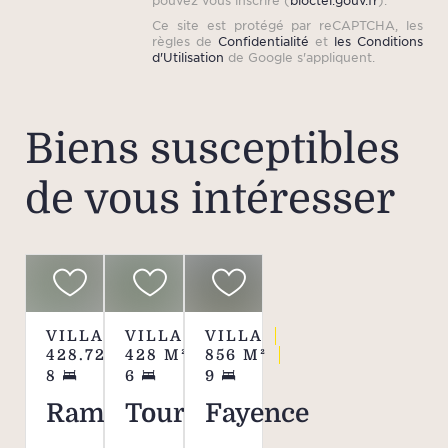
pouvez vous inscrire (
bloctel.gouv.fr
).
Ce site est protégé par reCAPTCHA, les
règles de
Confidentialité
et
les Conditions
d'Utilisation
de Google s'appliquent.
Biens susceptibles
de vous intéresser
VILLA
VILLA
VILLA
428.72
M²
428
M²
856
M²
8
6
9
Ramatuelle
Tourrettes
Fayence