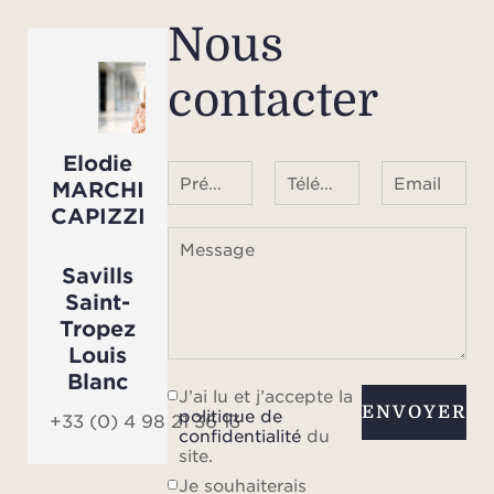
house
Nous
prolon
pisci
contacter
5,10 
Elodie
Prénom Nom
Téléphone ¹
Email
MARCHI
Côté 
CAPIZZI
été
Message
maxi
Savills
enca
Saint-
cha
Tropez
d’eau
Louis
d’alar
Blanc
J’ai lu et j’accepte la
anti-e
ENVOYER
politique de
+33 (0) 4 98 21 36 13
éle
confidentialité
du
site.
Je souhaiterais