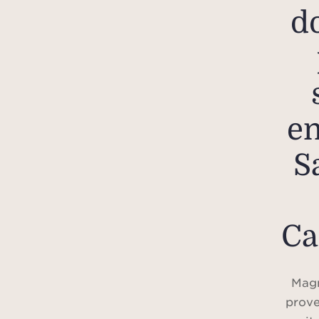
d
en
S
Ca
Magn
prove