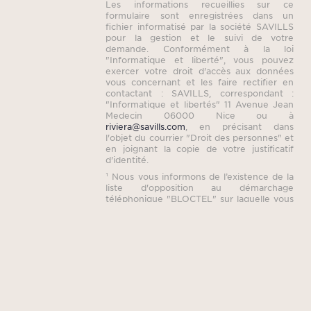
Les informations recueillies sur ce
formulaire sont enregistrées dans un
fichier informatisé par la société SAVILLS
pour la gestion et le suivi de votre
demande. Conformément à la loi
"Informatique et liberté", vous pouvez
exercer votre droit d'accès aux données
vous concernant et les faire rectifier en
contactant : SAVILLS, correspondant :
"Informatique et libertés" 11 Avenue Jean
Medecin 06000 Nice ou à
riviera@savills.com
, en précisant dans
l'objet du courrier "Droit des personnes" et
en joignant la copie de votre justificatif
d'identité.
¹ Nous vous informons de l’existence de la
liste d'opposition au démarchage
téléphonique "BLOCTEL" sur laquelle vous
pouvez vous inscrire (
bloctel.gouv.fr
).
Ce site est protégé par reCAPTCHA, les
règles de
Confidentialité
et
les Conditions
d'Utilisation
de Google s'appliquent.