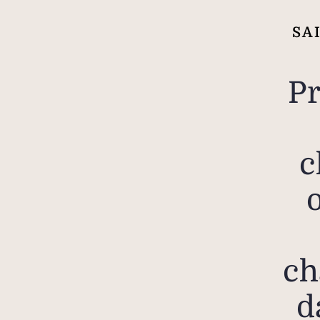
SA
Pr
c
ch
d