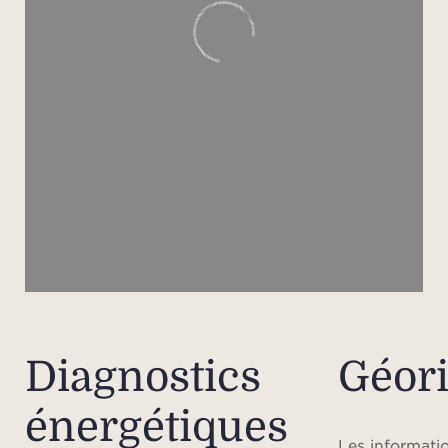
Tro
extér
de g
une p
barbe
pétan
de st
plu
Diagnostics
Géor
énergétiques
Les informatio