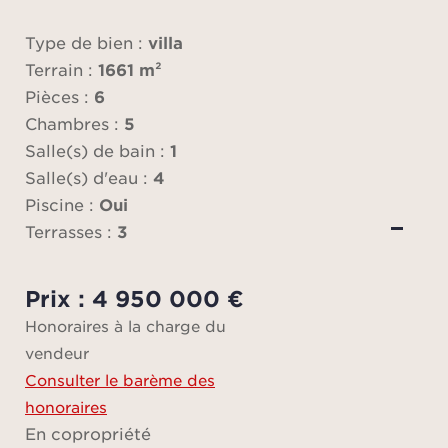
inti
bell
Type de bien :
villa
Terrain :
1661 m²
E
Pièces :
6
d'e
Chambres :
5
s'
Salle(s) de bain :
1
nive
Salle(s) d'eau :
4
d'une
Piscine :
Oui
abon
Terrasses :
3
doub
propr
Prix : 4 950 000 €
ha
Honoraires à la charge du
cui
vendeur
éq
Consulter le barème des
buand
honoraires
mange
En copropriété
spaci