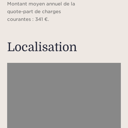
Montant moyen annuel de la
ch
quote-part de charges
toile
courantes : 341 €.
L
chamb
Localisation
un
pri
avec 
terr
ma
d
camp
s'imp
du sty