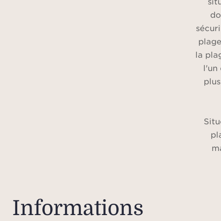
sit
do
sécuri
plage
la pla
l'un
plus
Situ
pl
m
entiè
char
béné
Informations
pa