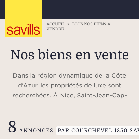
ACCUEIL
>
TOUS NOS BIENS À
VENDRE
Nos biens en vente
Dans la région dynamique de la Côte
d’Azur, les propriétés de luxe sont
recherchées. À Nice, Saint-Jean-Cap-
Ferrat, Beaulieu-sur-Mer, Cap d’Antibes,
Valbonne, Cannes, Saint-Tropez, ou
8
dans les Alpes, à Méribel et à
ANNONCES
PAR COURCHEVEL 1850 SA
Courchevel, découvrez notre sélection