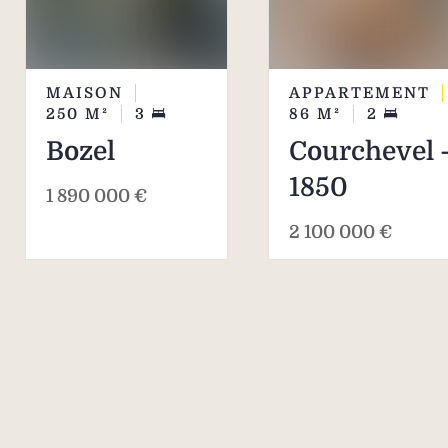
MAISON
APPARTEMENT
250
M²
3
86
M²
2
Bozel
Courchevel 
1850
1 890 000 €
2 100 000 €