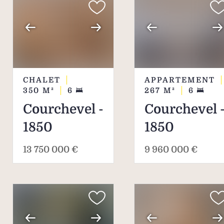
CHALET
APPARTEMENT
350
M²
6
267
M²
6
Courchevel -
Courchevel 
1850
1850
13 750 000 €
9 960 000 €