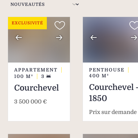
de villas et appartements.
EXCLUSIVITÉ
APPARTEMENT
PENTHOUSE
400
M²
100
M²
3
Courchevel 
Courchevel
1850
3 500 000 €
Prix sur demande