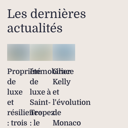
Les dernières
actualités
Propriété
Immobilier
Grace
de
de
Kelly
luxe
luxe à
et
et
Saint-
l'évolution
résilience
Tropez
de
: trois
: le
Monaco