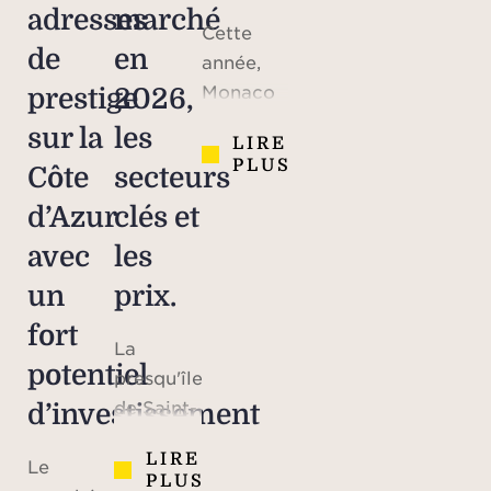
adresses
marché
Cette
de
en
année,
Monaco
prestige
2026,
célèbre
sur la
les
LIRE
le 70e
PLUS
Côte
secteurs
anniversaire
du
d’Azur
clés et
mariage
avec
les
du prince
un
prix.
Rainier III
et de
fort
La
Grace
potentiel
presqu'île
Kelly,
de Saint-
d’investissement
icône
Tropez a
hollywoodienne
LIRE
Le
une
devenue
PLUS