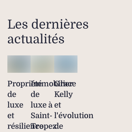
Les dernières
actualités
Propriété
Immobilier
Grace
de
de
Kelly
luxe
luxe à
et
et
Saint-
l'évolution
résilience
Tropez
de