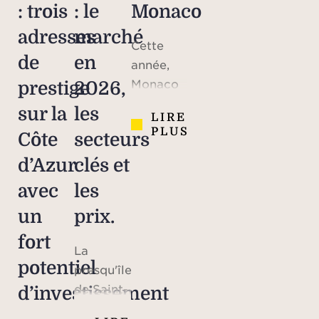
: trois
: le
Monaco
adresses
marché
Cette
de
en
année,
Monaco
prestige
2026,
célèbre
sur la
les
LIRE
le 70e
PLUS
Côte
secteurs
anniversaire
du
d’Azur
clés et
mariage
avec
les
du prince
un
prix.
Rainier III
et de
fort
La
Grace
potentiel
presqu'île
Kelly,
de Saint-
d’investissement
icône
Tropez a
hollywoodienne