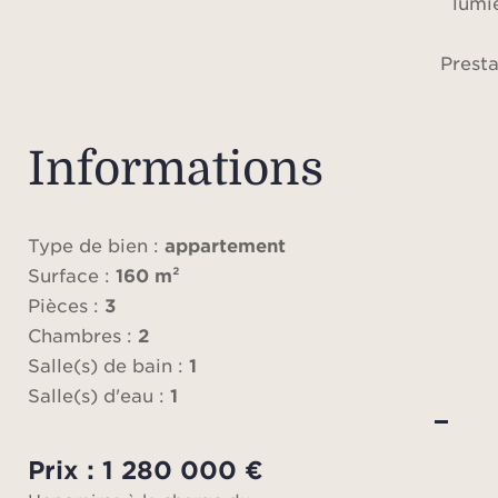
lumi
Presta
parqu
mesur
Informations
L’esp
sui
do
Type de bien :
appartement
Surface :
160 m²
La
Pièces :
3
enti
Chambres :
2
harm
Salle(s) de bain :
1
Une p
Salle(s) d'eau :
1
S
Prix : 1 280 000 €
con