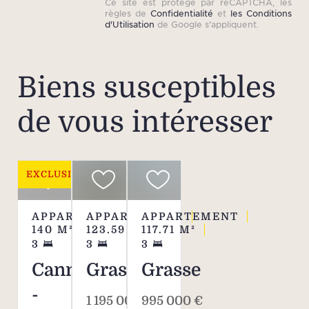
Ce site est protégé par reCAPTCHA, les
règles de
Confidentialité
et
les Conditions
d'Utilisation
de Google s'appliquent.
Biens susceptibles
de vous intéresser
EXCLUSIVITÉ
APPARTEMENT
APPARTEMENT
APPARTEMENT
140
M²
123.59
M²
117.71
M²
3
3
3
Cannes
Grasse
Grasse
-
1 195 000 €
995 000 €