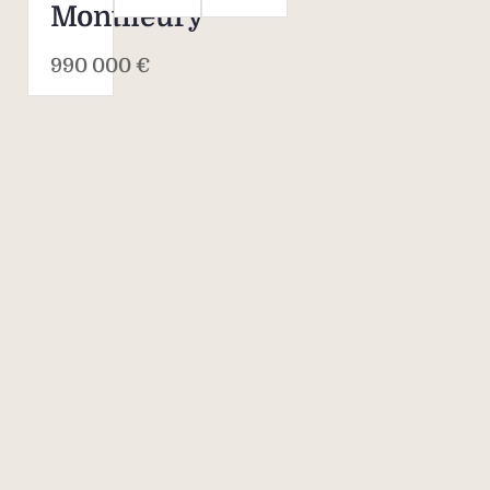
Montfleury
990 000 €
Savills, l’agent
immobilier de
classe mondiale