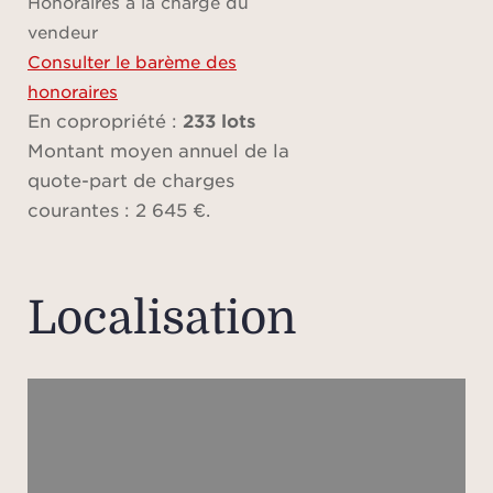
Honoraires à la charge du
min
vendeur
pla
Consulter le barème des
cette
honoraires
En copropriété :
233 lots
L’aér
Montant moyen annuel de la
quote-part de charges
courantes : 2 645 €.
Localisation