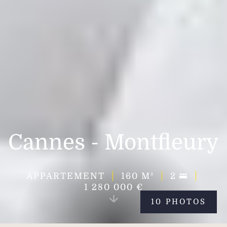
Cannes - Montfleury
APPARTEMENT
160
M²
2
1 280 000 €
10 PHOTOS