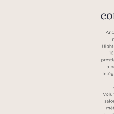
co
Anc
Hight
16
presti
a b
intég
Volu
salo
mèt