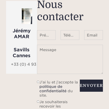
Nous
contacter
Jérémy
Prénom Nom
Téléphone ¹
Email
AMAR
Savills
Message
Cannes
+33 (0) 4 93 68 08 01
J’ai lu et j’accepte la
ENVOYER
politique de
confidentialité
du
site.
Je souhaiterais
recevoir les