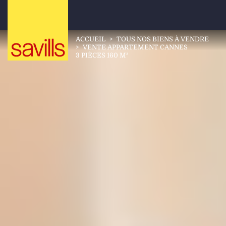
ACCUEIL
>
TOUS NOS BIENS À VENDRE
>
VENTE APPARTEMENT CANNES
3 PIÈCES 160 M²