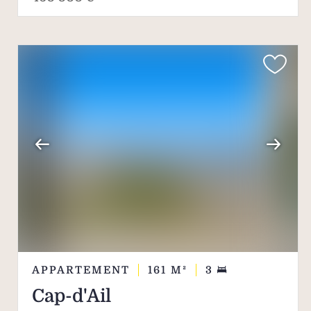
APPARTEMENT
161
M²
3
Cap-d'Ail