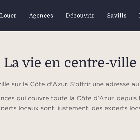
Louer
Agences
Découvrir
Savills
La vie en centre-ville
ille sur la Côte d'Azur. S’offrir une adresse au
ces qui couvre toute la Côte d'Azur, depuis la
xperts locaux sont, justement, des experts lo
d’informations à haute valeur ajoutée pour n
e tous les types de biens immobiliers, y comp
le centre-ville et désireux de plonger au cœur 