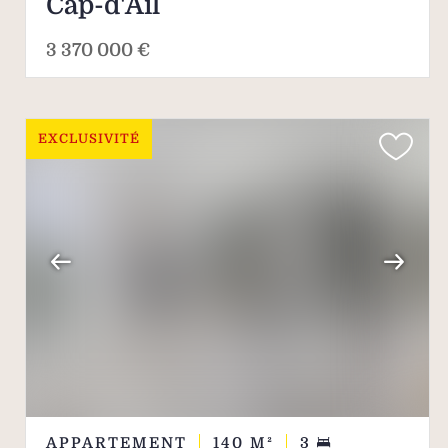
Cap-d'Ail
3 370 000 €
EXCLUSIVITÉ
APPARTEMENT
140
M²
3