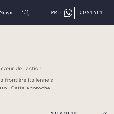
News
FR
CONTACT
 cœur de l'action.
 frontière italienne à
caux. Cette approche
os acheteurs. L'équipe
ris ceux destinés aux
de l'action sur la Côte