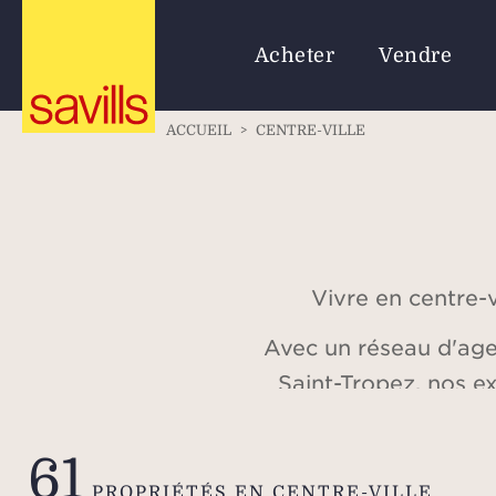
Acheter
Vendre
ACCUEIL
>
CENTRE-VILLE
Vivre en centre-v
Avec un réseau d'agen
Saint-Tropez, nos e
constitue une source 
de Savills représent
61
acheteurs séduits par 
PROPRIÉTÉS EN CENTRE-VILLE