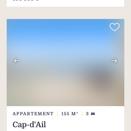
ville offre de multiples opportunités.
APPARTEMENT
155
M²
3
Cap-d'Ail