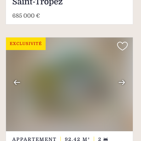
Saint-Tropez
685 000 €
EXCLUSIVITÉ
APPARTEMENT
92.42
M²
2