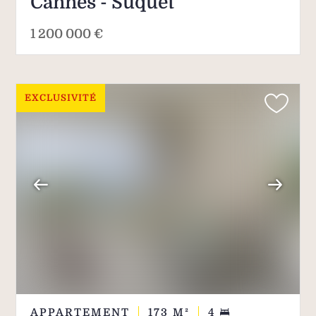
Cannes - Suquet
1 200 000 €
EXCLUSIVITÉ
APPARTEMENT
173
M²
4