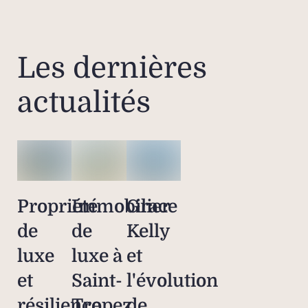
Les dernières
actualités
Propriété
Immobilier
Grace
de
de
Kelly
luxe
luxe à
et
et
Saint-
l'évolution
résilience
Tropez
de