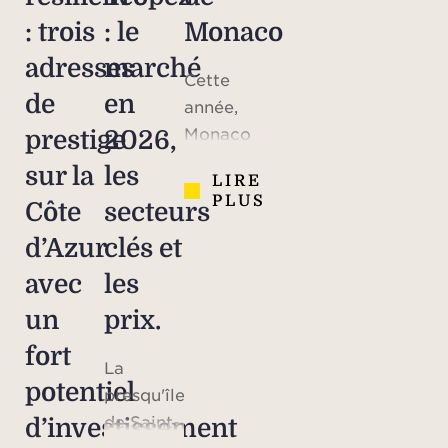
: trois
: le
Monaco
adresses
marché
Cette
de
en
année,
Monaco
prestige
2026,
célèbre
sur la
les
LIRE
le 70e
PLUS
Côte
secteurs
anniversaire
du
d’Azur
clés et
mariage
avec
les
du prince
un
prix.
Rainier III
et de
fort
La
Grace
potentiel
presqu'île
Kelly,
de Saint-
d’investissement
icône
Tropez a